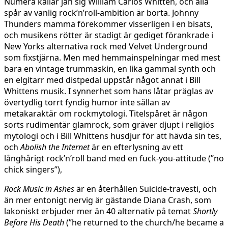
Numera kallar jan sig William Carlos Whitten, och alla
spår av vanlig rock’n’roll-ambition är borta. Johnny
Thunders mamma förekommer visserligen i en bisats,
och musikens rötter är stadigt är gediget förankrade i
New Yorks alternativa rock med Velvet Underground
som fixstjärna. Men med hemmainspelningar med mest
bara en vintage trummaskin, en lika gammal synth och
en elgitarr med distpedal uppstår något annat i Bill
Whittens musik. I synnerhet som hans låtar präglas av
övertydlig torrt fyndig humor inte sällan av
metakaraktär om rockmytologi. Titelspåret är någon
sorts rudimentär glamrock, som gräver djupt i religiös
mytologi och i Bill Whittens husdjur för att hävda sin tes,
och
Abolish the Internet
är en efterlysning av ett
långhårigt rock’n’roll band med en fuck-you-attitude (”no
chick singers”),
Rock Music in Ashes
är en återhållen Suicide-travesti, och
än mer entonigt nervig är gästande Diana Crash, som
lakoniskt erbjuder mer än 40 alternativ på temat
Shortly
Before His Death
(”he returned to the church/he became a