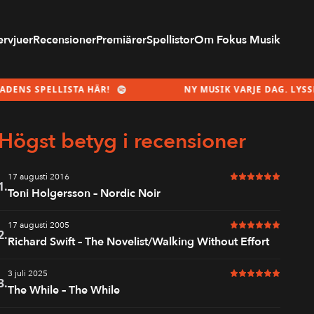
ervjuer
Recensioner
Premiärer
Spellistor
Om Fokus Musik
LLISTA HÄR!
NY MUSIK VARJE DAG. LYSSNA PÅ MÅ
Högst betyg i recensioner
17 augusti 2016
6 av 6 i betyg
1.
Toni Holgersson – Nordic Noir
17 augusti 2005
6 av 6 i betyg
2.
Richard Swift – The Novelist/Walking Without Effort
3 juli 2025
6 av 6 i betyg
3.
The While – The While