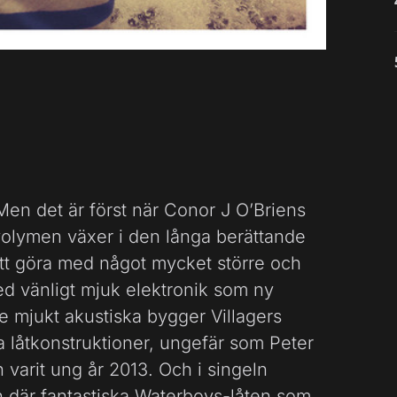
. Men det är först när Conor J O’Briens
volymen växer i den långa berättande
 att göra med något mycket större och
ed vänligt mjuk elektronik som ny
de mjukt akustiska bygger Villagers
 låtkonstruktioner, ungefär som Peter
varit ung år 2013. Och i singeln
n där fantastiska Waterboys-låten som