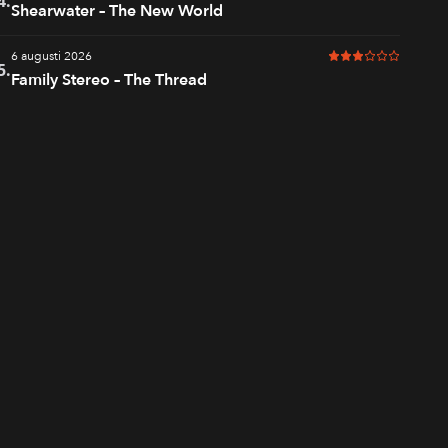
4.
Shearwater – The New World
6 augusti 2026
3 av 6 i betyg
5.
Family Stereo – The Thread