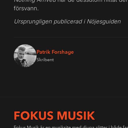
försvann.
Ursprungligen publicerad i Nöjesguiden
Patrik Forshage
Skribent
Fokus Musik är en musiksite med djupa rötter i både fa