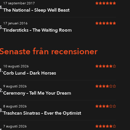
17 september 2017
6 av 6 i betyg
4.
The National – Sleep Well Beast
17 januari 2016
6 av 6 i betyg
5.
Tindersticks – The Waiting Room
Senaste från recensioner
10 augusti 2026
5 av 6 i betyg
1.
Corb Lund – Dark Horses
9 augusti 2026
4 av 6 i betyg
2.
Ceremony – Tell Me Your Dream
8 augusti 2026
4 av 6 i betyg
3.
Trashcan Sinatras – Ever the Optimist
7 augusti 2026
5 av 6 i betyg