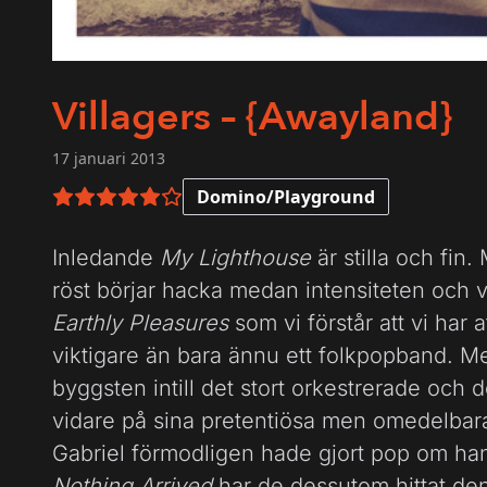
Villagers – {Awayland}
17 januari 2013
Domino/Playground
5 av 6 i betyg
Inledande
My Lighthouse
är stilla och fin
röst börjar hacka medan intensiteten och 
Earthly Pleasures
som vi förstår att vi har
viktigare än bara ännu ett folkpopband. M
byggsten intill det stort orkestrerade och 
vidare på sina pretentiösa men omedelbara
Gabriel förmodligen hade gjort pop om han 
Nothing Arrived
har de dessutom hittat de