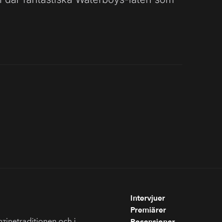
Intervjuer
Premiärer
nzinetraditionen och i