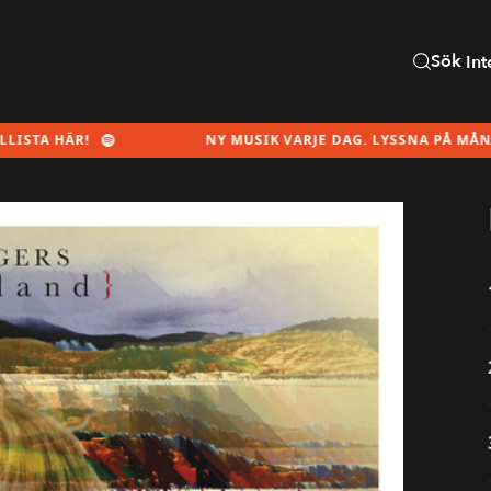
Sök
Int
R!
NY MUSIK VARJE DAG. LYSSNA PÅ MÅNADENS SPE