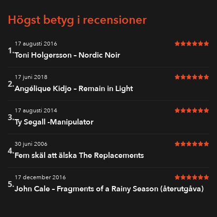
Högst betyg i recensioner
17 augusti 2016
6 av 6 i bet
1.
Toni Holgersson – Nordic Noir
17 juni 2018
6 av 6 i bet
2.
Angélique Kidjo – Remain in Light
17 augusti 2014
6 av 6 i bet
3.
Ty Segall -Manipulator
30 juni 2006
6 av 6 i bet
4.
Fem skäl att älska The Replacements
17 december 2016
6 av 6 i bet
5.
John Cale – Fragments of a Rainy Season (återutgåva)