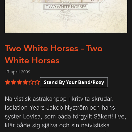
Two White Horses – Two
White Horses
17 april 2009
Stand By Your Band/Roxy
4 av 6 i betyg
Naivistisk astrakanpop i kritvita skrudar.
Isolation Years Jakob Nyström och hans
syster Lovisa, som båda förgyllt Säkert! live,
klär både sig själva och sin naivistiska