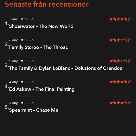
Senaste från recensioner
7 augusti 2026
5 av 6 i bet
1.
Shearwater – The New World
6 augusti 2026
3 av 6 i bet
2.
Family Stereo – The Thread
5 augusti 2026
3 av 6 i bet
3.
The Family & Dylan LeBlanc – Delusions of Grandeur
4 augusti 2026
5 av 6 i bet
4.
Ed Askew – The Final Painting
3 augusti 2026
4 av 6 i bet
5.
Spearmint – Chase Me