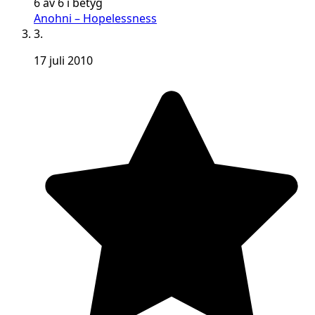
6 av 6 i betyg
Anohni – Hopelessness
3.
17 juli 2010