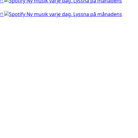
r!
Ny musik varje dag. Lyssna på månadens
r!
Ny musik varje dag. Lyssna på månadens