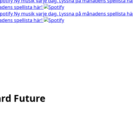
Ny musik varje dag. Lyssna på månadens spellista hä
dens spellista här!
Ny musik varje dag. Lyssna på månadens spellista hä
dens spellista här!
ard Future