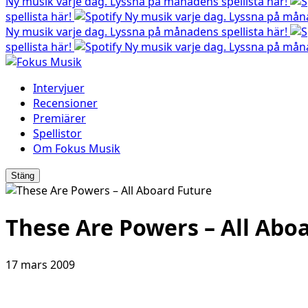
Ny musik varje dag. Lyssna på månadens spellista här!
spellista här!
Ny musik varje dag. Lyssna på måna
Ny musik varje dag. Lyssna på månadens spellista här!
spellista här!
Ny musik varje dag. Lyssna på måna
Intervjuer
Recensioner
Premiärer
Spellistor
Om Fokus Musik
Stäng
These Are Powers – All Abo
17 mars 2009