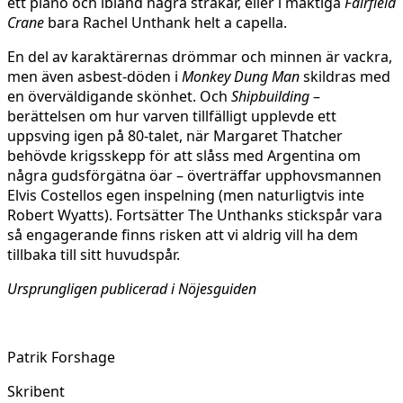
ett piano och ibland några stråkar, eller i mäktiga
Fairfield
Crane
bara Rachel Unthank helt a capella.
En del av karaktärernas drömmar och minnen är vackra,
men även asbest-döden i
Monkey Dung Man
skildras med
en överväldigande skönhet. Och
Shipbuilding
–
berättelsen om hur varven tillfälligt upplevde ett
uppsving igen på 80-talet, när Margaret Thatcher
behövde krigsskepp för att slåss med Argentina om
några gudsförgätna öar – överträffar upphovsmannen
Elvis Costellos egen inspelning (men naturligtvis inte
Robert Wyatts). Fortsätter The Unthanks stickspår vara
så engagerande finns risken att vi aldrig vill ha dem
tillbaka till sitt huvudspår.
Ursprungligen publicerad i Nöjesguiden
Patrik Forshage
Skribent