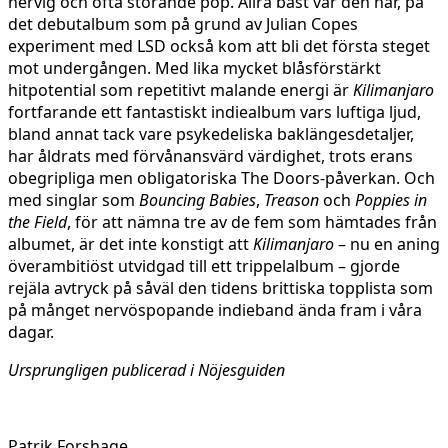
nervig och ofta störande pop. Allra bäst var den här, på
det debutalbum som på grund av Julian Copes
experiment med LSD också kom att bli det första steget
mot undergången. Med lika mycket blåsförstärkt
hitpotential som repetitivt malande energi är
Kilimanjaro
fortfarande ett fantastiskt indiealbum vars luftiga ljud,
bland annat tack vare psykedeliska baklängesdetaljer,
har åldrats med förvånansvärd värdighet, trots erans
obegripliga men obligatoriska The Doors-påverkan. Och
med singlar som
Bouncing Babies
,
Treason
och
Poppies in
the Field
, för att nämna tre av de fem som hämtades från
albumet, är det inte konstigt att
Kilimanjaro
– nu en aning
överambitiöst utvidgad till ett trippelalbum – gjorde
rejäla avtryck på såväl den tidens brittiska topplista som
på månget nervöspopande indieband ända fram i våra
dagar.
Ursprungligen publicerad i Nöjesguiden
Patrik Forshage