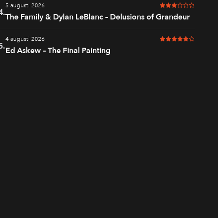
5 augusti 2026
3 av 6 i betyg
4.
The Family & Dylan LeBlanc – Delusions of Grandeur
4 augusti 2026
5 av 6 i betyg
5.
Ed Askew – The Final Painting