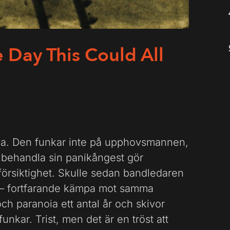
 Day This Could All
ia. Den funkar inte på upphovsmannen,
t behandla sin panikångest gör
försiktighet. Skulle sedan bandledaren
– fortfarande kämpa mot samma
h paranoia ett antal år och skivor
unkar. Trist, men det är en tröst att