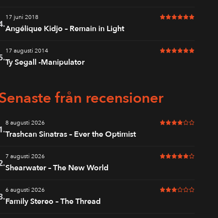
17 juni 2018
6 av 6 i betyg
4.
Angélique Kidjo – Remain in Light
17 augusti 2014
6 av 6 i betyg
5.
Ty Segall -Manipulator
Senaste från recensioner
8 augusti 2026
4 av 6 i betyg
1.
Trashcan Sinatras – Ever the Optimist
7 augusti 2026
5 av 6 i betyg
2.
Shearwater – The New World
6 augusti 2026
3 av 6 i betyg
3.
Family Stereo – The Thread