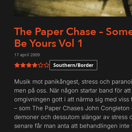
The Paper Chase – Some
Be Yours Vol 1
17 april 2009
Southern/Border
4 av 6 i betyg
Musik mot panikångest, stress och parano
men på oss. När någon startar band för at
omgivningen gott i att närma sig med viss 
– som The Paper Chases John Congleton 
demoner och dessutom slängar av stress oc
senare får man anta att behandlingen inte f