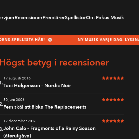
ervjuer
Recensioner
Premiärer
Spellistor
Om Fokus Musik
STA HÄR!
NY MUSIK VARJE DAG. LYSSNA PÅ MÅNADE
Högst betyg i recensioner
17 augusti 2016
6 av 6 i betyg
1.
Toni Holgersson – Nordic Noir
30 juni 2006
6 av 6 i betyg
2.
Fem skäl att älska The Replacements
17 december 2016
6 av 6 i betyg
John Cale – Fragments of a Rainy Season
3.
(återutgåva)