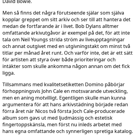
David Bowie.
Men så finns det några förutseende själar som själva
kopplar greppet om sitt arkiv och ser till att hantera det
medan de fortfarande är i livet. Bob Dylans alltmer
omfattande arkivutgåvor är exempel på det, för att inte
tala om Neil Youngs strida ström av liveupptagningar
och annat outgivet med en utgivningstakt om minst två
titlar per månad året runt. Och varför inte, det är ett sätt
för artisten att styra över både prioriteringar och
intäkter som skulle ankomma någon annan om det fick
ligga.
Tillsammans med kvalitetsetiketten Domino påbörjar
förhoppningsvis John Cale en motsvarande utveckling,
men en aning motvilligt. Egentligen skulle man kunna
argumentera för att hans arkivstädning började redan
förra året när Nicos två första Joch Cale-producerade
album som gavs ut med ljudmässig och estetisk
fingertoppskänsla, men först nu inleds arbetet med
hans egna omfattande och synnerligen spretiga katalog.