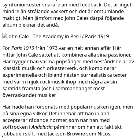
symfoniorkester snarare än med feedback. Det är inget
mindre än strålande vackert och det är omtumlande
mäktigt. Men jämfört med John Cales därpå följande
album bleknar det ändå.
För
Paris 1919
från 1973 var en helt annan affär. Här
hittar John Cale sättet att kombinera alla sina passioner.
Här bygger han varma popsånger med beståndsdelar av
klassisk musik och orkesterverk, och kombinerar
experimentella och ibland nästan surrealistiska texter
med varm mjuk rockmusik ihop med några av sin
samtids främsta (och i sammanhanget mest
överraskande) musiker.
Här hade han försonats med populärmusiken igen, men
på sina egna villkor. Det innebär att han ibland
accepterar rådande normer, som när han med
softrocken i
Andalucia
påminner om han att faktiskt
jobbade i skift med Jackson Browne som Nicos