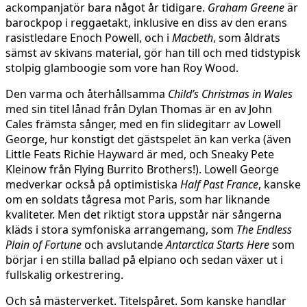
ackompanjatör bara något år tidigare.
Graham Greene
är
barockpop i reggaetakt, inklusive en diss av den erans
rasistledare Enoch Powell, och i
Macbeth
, som åldrats
sämst av skivans material, gör han till och med tidstypisk
stolpig glamboogie som vore han Roy Wood.
Den varma och återhållsamma
Child’s Christmas in Wales
med sin titel lånad från Dylan Thomas är en av John
Cales främsta sånger, med en fin slidegitarr av Lowell
George, hur konstigt det gästspelet än kan verka (även
Little Feats Richie Hayward är med, och Sneaky Pete
Kleinow från Flying Burrito Brothers!). Lowell George
medverkar också på optimistiska
Half Past France
, kanske
om en soldats tågresa mot Paris, som har liknande
kvaliteter. Men det riktigt stora uppstår när sångerna
kläds i stora symfoniska arrangemang, som
The Endless
Plain of Fortune
och avslutande
Antarctica Starts Here
som
börjar i en stilla ballad på elpiano och sedan växer ut i
fullskalig orkestrering.
Och så mästerverket. Titelspåret. Som kanske handlar