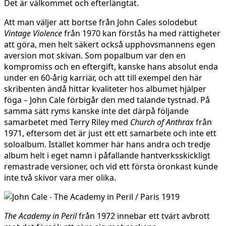
Det är välkommet och efterlängtat.
Att man väljer att bortse från John Cales solodebut
Vintage Violence
från 1970 kan förstås ha med rättigheter
att göra, men helt säkert också upphovsmannens egen
aversion mot skivan. Som popalbum var den en
kompromiss och en eftergift, kanske hans absolut enda
under en 60-årig karriär, och att till exempel den här
skribenten ändå hittar kvaliteter hos albumet hjälper
föga – John Cale förbigår den med talande tystnad. På
samma sätt ryms kanske inte det därpå följande
samarbetet med Terry Riley med
Church of Anthrax
från
1971, eftersom det är just ett ett samarbete och inte ett
soloalbum. Istället kommer här hans andra och tredje
album helt i eget namn i påfallande hantverksskickligt
remastrade versioner, och vid ett första öronkast kunde
inte två skivor vara mer olika.
The Academy in Peril
från 1972 innebar ett tvärt avbrott