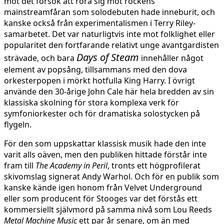
mot det försök att röra sig mot rockens
mainstreamfåran som solodebuten hade inneburit, och
kanske också från experimentalismen i Terry Riley-
samarbetet. Det var naturligtvis inte mot folklighet eller
popularitet den fortfarande relativt unge avantgardisten
Days of Steam
strävade, och bara
innehåller något
element av popsång, tillsammans med den dova
orkesterpopen i mörkt hotfulla King Harry. I övrigt
använde den 30-årige John Cale här hela bredden av sin
klassiska skolning för stora komplexa verk för
symfoniorkester och för dramatiska solostycken på
flygeln.
För den som uppskattar klassisk musik hade den inte
varit alls oäven, men den publiken hittade förstår inte
fram till
The Academy in Peril
, tronts ett högprofilerat
skivomslag signerat Andy Warhol. Och för en publik som
kanske kände igen honom från Velvet Underground
eller som producent för Stooges var det förstås ett
kommersiellt självmord på samma nivå som Lou Reeds
Metal Machine Music
ett par år senare, om än med