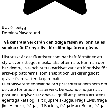
6 av 6 i betyg
Domino/Playground
Två centrala verk från den tidiga fasen av John Cales
solokarriär får nytt liv i föredömliga återutgåvor.
Historiskt är det få artister som har haft förmånen att
styra över sitt eget musikaliska eftermäle. När man dör
har demo-, live- och outtakearkivet varit ett Klondyke för
arkivexploatörerna, som snabbt och urskiljningslöst
gräver fram vartenda gammalt
telefonsvararmeddelande och presenterar dem som om
de vore förlorade mästerverk. De växande högarna av
postuma utgåvor ser obevekligt till att placera artistens
egentliga katalog i allt djupare skugga. Fråga Elvis, fråga
Jimi Hendrix, fråga Jeff Buckley, fråga Marc Bolan, fråga