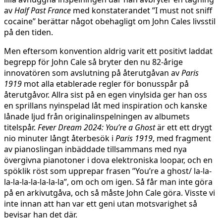
av
Half Past France
med konstaterandet ”I must not sniff
cocaine” berättar något obehagligt om John Cales livsstil
på den tiden.
Men eftersom konvention aldrig varit ett positivt laddat
begrepp för John Cale så bryter den nu 82-årige
innovatören som avslutning på återutgåvan av
Paris
1919
mot alla etablerade regler för bonusspår på
återutgåvor. Allra sist på en egen vinylsida ger han oss
en sprillans nyinspelad låt med inspiration och kanske
lånade ljud från originalinspelningen av albumets
titelspår.
Fever Dream 2024: You’re a Ghost
är ett ett drygt
nio minuter långt återbesök i
Paris 1919
, med fragment
av pianoslingan inbäddade tillsammans med nya
övergivna pianotoner i dova elektroniska loopar, och en
spöklik röst som upprepar frasen ”You’re a ghost/ la-la-
la-la-la-la-la-la-la”, om och om igen. Så får man inte göra
på en arkivutgåva, och så måste John Cale göra. Visste vi
inte innan att han var ett geni utan motsvarighet så
bevisar han det där.