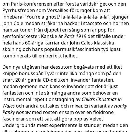
om Paris-konferensen efter första världskriget och den
Pyrrhusfreden som Versailles-fördraget kom att
innebära. ”You’re a ghost/ la-la-la-la-la-la-la-la-la”, sjunger
John Cole medan stråkarna hackar i staccato och hornen
hämtar toner från djupet i en sång som är pop för
symfoniorkester. Kanske är
Paris 1919
det tillfälle under
hela hans 60-åriga karriär där John Cales klassiska
skolning och hans populärmusikfascination tydligast
kombinerats till en perfekt helhet.
Den nya utgåvan har dessutom begåvats med ett litet
knippe bonusspår. Tyvärr inte lika många som på den
snart 20 år gamla CD-deluxen, invänder fantasten,
medan gemene man kanske invänder att det är just
fantasten och inte så många andra som behöver en
instrumental repetitionstagning av
Child’s Christmas in
Wales
och andra outtakes och mixar. En variant av
Hanky
Panky Nohow
med rösten ensam över en fioldrone
fascinerar som ett sätt att göra pop av Velvet
Undergrounds mest experimentella stunder, medan den
lilla avhuggna inspelningen där han avbryter en tagning