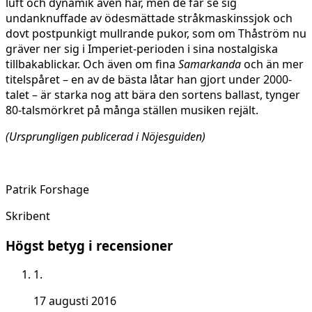
luft och dynamik även här, men de får se sig
undanknuffade av ödesmättade stråkmaskinssjok och
dovt postpunkigt mullrande pukor, som om Thåström nu
gräver ner sig i Imperiet-perioden i sina nostalgiska
tillbakablickar. Och även om fina
Samarkanda
och än mer
titelspåret – en av de bästa låtar han gjort under 2000-
talet – är starka nog att bära den sortens ballast, tynger
80-talsmörkret på många ställen musiken rejält.
(Ursprungligen publicerad i Nöjesguiden)
Patrik Forshage
Skribent
Högst betyg i recensioner
1.
17 augusti 2016