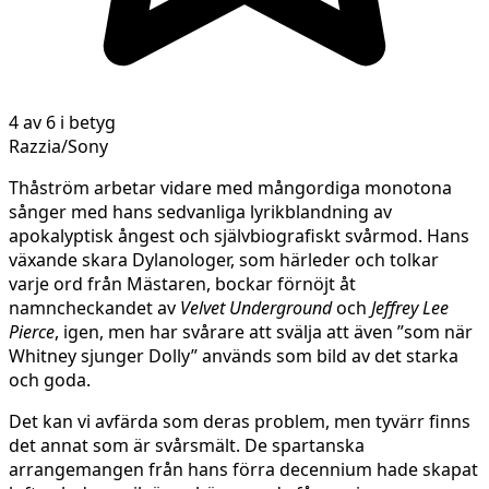
4 av 6 i betyg
Razzia/Sony
Thåström arbetar vidare med mångordiga monotona
sånger med hans sedvanliga lyrikblandning av
apokalyptisk ångest och självbiografiskt svårmod. Hans
växande skara Dylanologer, som härleder och tolkar
varje ord från Mästaren, bockar förnöjt åt
namncheckandet av
Velvet Underground
och
Jeffrey Lee
Pierce
, igen, men har svårare att svälja att även ”som när
Whitney sjunger Dolly” används som bild av det starka
och goda.
Det kan vi avfärda som deras problem, men tyvärr finns
det annat som är svårsmält. De spartanska
arrangemangen från hans förra decennium hade skapat