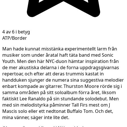
4 av 6 i betyg
ATP/Border
Man hade kunnat misstänka experimentellt larm från
musiker som under åratal haft täta band med Sonic
Youth. Men den här NYC-duon hämtar inspiration från
de mer akustiska delarna i de forna uppdragsgivarnas
repertoar, och efter att deras trummis kastat in
handduken sjunger de numera sina suggestiva melodier
enbart kompade av gitarrer. Thurston Moore rörde sig i
samma områden på sitt soloalbum förra året, liksom
faktiskt Lee Ranaldo på sin stundande solodebut. Men
med sin melodistyrka påminner Tall Firs mest om J
Mascis solo eller ett nedtonat Buffalo Tom. Och det,
mina vänner, säger inte lite det.