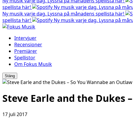
Ny musik varje dag. Lyssna på månadens spellista här!
spellista här!
Ny musik varje dag. Lyssna på måna
Ny musik varje dag. Lyssna på månadens spellista här!
spellista här!
Ny musik varje dag. Lyssna på måna
Intervjuer
Recensioner
Premiärer
Spellistor
Om Fokus Musik
Stäng
Steve Earle and the Dukes 
17 juli 2017