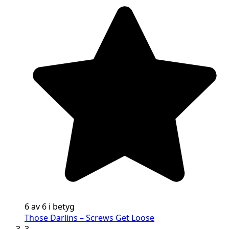
6 av 6 i betyg
Those Darlins – Screws Get Loose