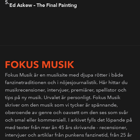
5 av 6 i bet
5.
Ed Askew – The Final Painting
Fokus Musik är en musiksite med djupa rötter i både
fanzinetraditionen och i nöjesjournalistik. Här hittar du
musikrecensioner, intervjuer, premiärer, spellistor och
tips på ny musik. Urvalet är personligt. Fokus Musik
skriver om den musik som vi tycker är spännande,
oberoende av genre och oavsett om den ses som svår
och smal eller kommersiell. I arkivet fylls det löpande på
med texter från mer än 45 års skrivande - recensioner,
intervjuer och artiklar från punkens fanzinetid, från 25 år