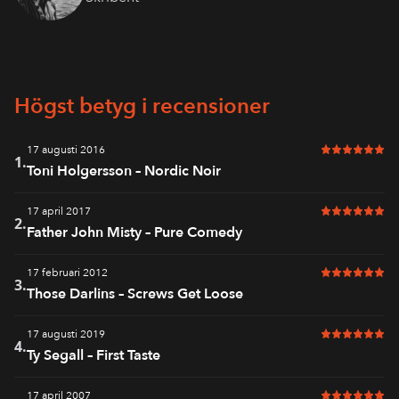
Högst betyg i recensioner
17 augusti 2016
6 av 6 i bet
1.
Toni Holgersson – Nordic Noir
17 april 2017
6 av 6 i bet
2.
Father John Misty – Pure Comedy
17 februari 2012
6 av 6 i bet
3.
Those Darlins – Screws Get Loose
17 augusti 2019
6 av 6 i bet
4.
Ty Segall – First Taste
17 april 2007