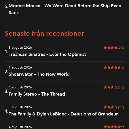
6 av 6 i bet
Modest Mouse – We Were Dead Before the Ship Even
5.
Sank
Senaste från recensioner
8 augusti 2026
4 av 6 i bet
1.
Trashcan Sinatras – Ever the Optimist
7 augusti 2026
5 av 6 i bet
2.
Shearwater – The New World
6 augusti 2026
3 av 6 i bet
3.
Family Stereo – The Thread
5 augusti 2026
3 av 6 i bet
4.
The Family & Dylan LeBlanc – Delusions of Grandeur
4 augusti 2026