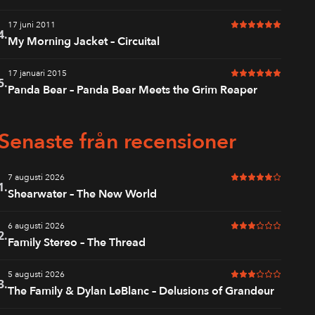
17 juni 2011
6 av 6 i betyg
4.
My Morning Jacket – Circuital
17 januari 2015
6 av 6 i betyg
5.
Panda Bear – Panda Bear Meets the Grim Reaper
Senaste från recensioner
7 augusti 2026
5 av 6 i betyg
1.
Shearwater – The New World
6 augusti 2026
3 av 6 i betyg
2.
Family Stereo – The Thread
5 augusti 2026
3 av 6 i betyg
3.
The Family & Dylan LeBlanc – Delusions of Grandeur