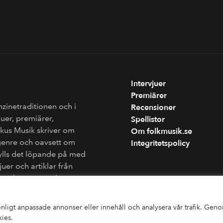
Intervjuer
Premiärer
nzinetraditionen och i
Recensioner
juer, premiärer,
Spellistor
Fokus Musik skriver om
Om folkmusik.se
genre och oavsett om
Integritetspolicy
fylls det löpande på med
juer och artiklar från
ån andra sammanhang.
onligt anpassade annonser eller innehåll och analysera vår trafik. Geno
kies.
© 2026 Fokus Musik · All rights reserved