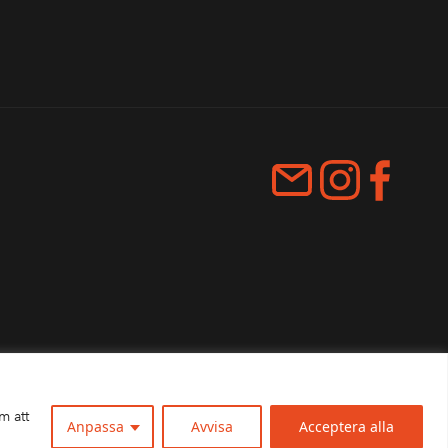
m att
Anpassa
Avvisa
Acceptera alla