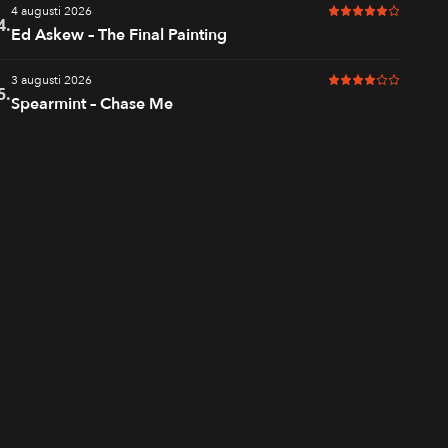
4 augusti 2026
5 av 6 i betyg
4.
Ed Askew – The Final Painting
3 augusti 2026
4 av 6 i betyg
5.
Spearmint – Chase Me