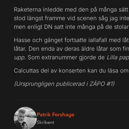
Raketerna inledde med den på många sätt
stod längst framme vid scenen såg jag int
men enligt DN satt inte många på de stolar
Hasse och gänget fortsatte iallafall med l
låtar. Den enda av deras äldre låtar som f
upp
. Som extranummer gjorde de
Lilla pa
Calcuttas del av konserten kan du läsa om
(Ursprungligen publicerad i ZÄPO #1)
Patrik Forshage
Skribent