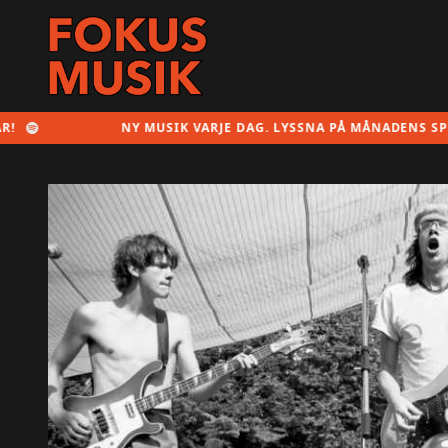
NY MUSIK VARJE DAG. LYSSNA PÅ MÅNADENS SPELLIST