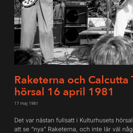
Raketerna och Calcutta T
hörsal 16 april 1981
17 maj 1981
Det var nästan fullsatt i Kulturhusets hörsa
att se ”nya” Raketerna, och inte lär väl nå