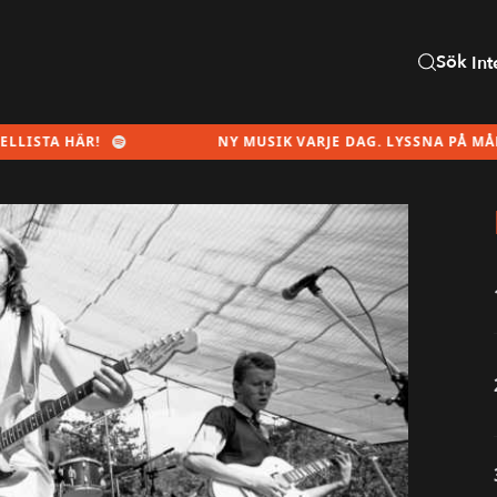
Sök
Int
A HÄR!
NY MUSIK VARJE DAG. LYSSNA PÅ MÅNADENS