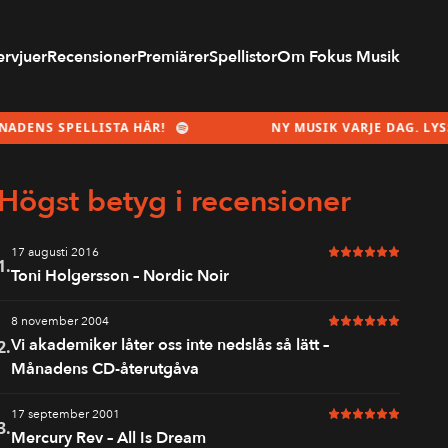
ervjuer
Recensioner
Premiärer
Spellistor
Om Fokus Musik
 SPELLISTA HÄR!
NY MUSIK VARJE DAG. LYSSNA P
Högst betyg i recensioner
17 augusti 2016
6 av 6 i betyg
1.
Toni Holgersson – Nordic Noir
8 november 2004
6 av 6 i betyg
Vi akademiker låter oss inte nedslås så lätt –
2.
Månadens CD-återutgåva
17 september 2001
6 av 6 i betyg
3.
Mercury Rev – All Is Dream