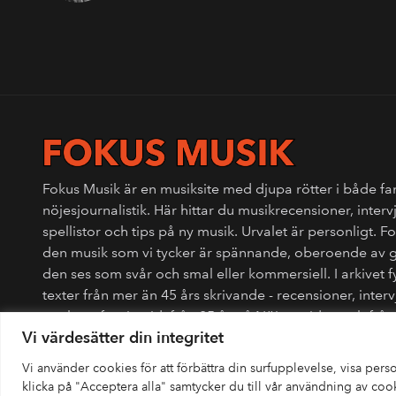
Fokus Musik är en musiksite med djupa rötter i både fa
nöjesjournalistik. Här hittar du musikrecensioner, interv
spellistor och tips på ny musik. Urvalet är personligt. 
den musik som vi tycker är spännande, oberoende av 
den ses som svår och smal eller kommersiell. I arkivet 
texter från mer än 45 års skrivande - recensioner, interv
punkens fanzinetid, från 25 år på Nöjesguiden och fr
Vi värdesätter din integritet
Vi använder cookies för att förbättra din surfupplevelse, visa pers
klicka på "Acceptera alla" samtycker du till vår användning av coo