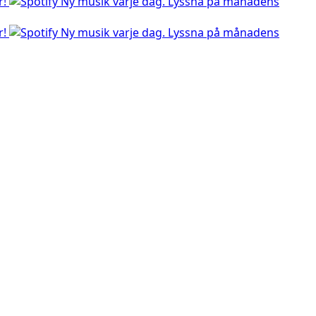
r!
Ny musik varje dag. Lyssna på månadens
r!
Ny musik varje dag. Lyssna på månadens