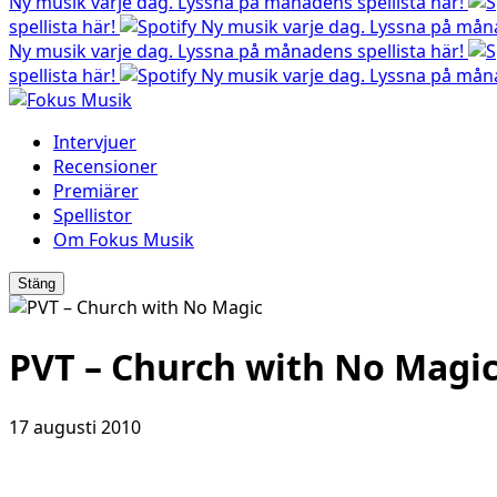
Ny musik varje dag. Lyssna på månadens spellista här!
spellista här!
Ny musik varje dag. Lyssna på måna
Ny musik varje dag. Lyssna på månadens spellista här!
spellista här!
Ny musik varje dag. Lyssna på måna
Intervjuer
Recensioner
Premiärer
Spellistor
Om Fokus Musik
Stäng
PVT – Church with No Magi
17 augusti 2010