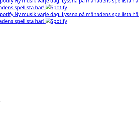
Ny musik varje dag. Lyssna på månadens spellista hä
dens spellista här!
Ny musik varje dag. Lyssna på månadens spellista hä
dens spellista här!
c