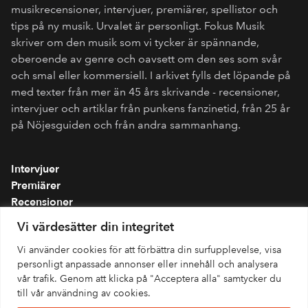
musikrecensioner, intervjuer, premiärer, spellistor och
tips på ny musik. Urvalet är personligt. Fokus Musik
skriver om den musik som vi tycker är spännande,
oberoende av genre och oavsett om den ses som svår
och smal eller kommersiell. I arkivet fylls det löpande på
med texter från mer än 45 års skrivande - recensioner,
intervjuer och artiklar från punkens fanzinetid, från 25 år
på Nöjesguiden och från andra sammanhang.
Intervjuer
Premiärer
Recensioner
Spellistor
Vi värdesätter din integritet
Om folkmusik.se
Vi använder cookies för att förbättra din surfupplevelse, visa
Integritetspolicy
personligt anpassade annonser eller innehåll och analysera
vår trafik. Genom att klicka på "Acceptera alla" samtycker du
till vår användning av cookies.