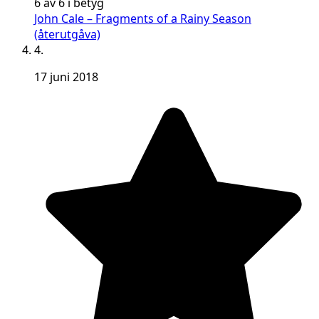
6 av 6 i betyg
John Cale – Fragments of a Rainy Season
(återutgåva)
4.
17 juni 2018