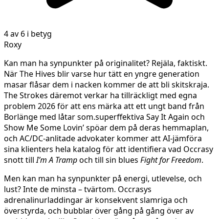
4 av 6 i betyg
Roxy
Kan man ha synpunkter på originalitet? Rejäla, faktiskt.
När The Hives blir varse hur tätt en yngre generation
masar flåsar dem i nacken kommer de att bli skitskraja.
The Strokes däremot verkar ha tillräckligt med egna
problem 2026 för att ens märka att ett ungt band från
Borlänge med låtar som.superffektiva Say It Again och
Show Me Some Lovin’ spöar dem på deras hemmaplan,
och AC/DC-anlitade advokater kommer att AI-jämföra
sina klienters hela katalog för att identifiera vad Occrasy
snott till
I’m A Tramp
och till sin blues
Fight for Freedom
.
Men kan man ha synpunkter på energi, utlevelse, och
lust? Inte de minsta – tvärtom. Occrasys
adrenalinurladdingar är konsekvent slamriga och
överstyrda, och bubblar över gång på gång över av