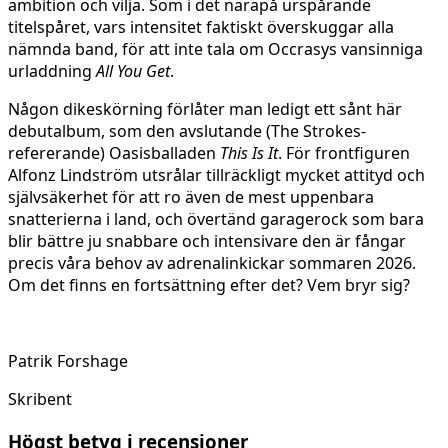
ambition och vilja. Som i det närapå urspårande
titelspåret, vars intensitet faktiskt överskuggar alla
nämnda band, för att inte tala om Occrasys vansinniga
urladdning
All You Get
.
Någon dikeskörning förlåter man ledigt ett sånt här
debutalbum, som den avslutande (The Strokes-
refererande) Oasisballaden
This Is It
. För frontfiguren
Alfonz Lindström utsrålar tillräckligt mycket attityd och
självsäkerhet för att ro även de mest uppenbara
snatterierna i land, och övertänd garagerock som bara
blir bättre ju snabbare och intensivare den är fångar
precis våra behov av adrenalinkickar sommaren 2026.
Om det finns en fortsättning efter det? Vem bryr sig?
Patrik Forshage
Skribent
Högst betyg i recensioner