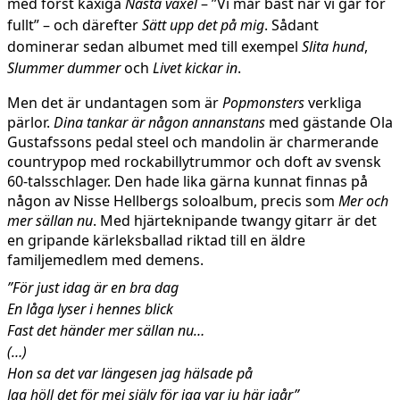
med först kaxiga
Nästa växel
– ”Vi mår bäst när vi går för
fullt” – och därefter
Sätt upp det på mig
. Sådant
dominerar sedan albumet med till exempel
Slita hund
,
Slummer dummer
och
Livet kickar in
.
Men det är undantagen som är
Popmonsters
verkliga
pärlor.
Dina tankar är någon annanstans
med gästande Ola
Gustafssons pedal steel och mandolin är charmerande
countrypop med rockabillytrummor och doft av svensk
60-talsschlager. Den hade lika gärna kunnat finnas på
någon av Nisse Hellbergs soloalbum, precis som
Mer och
mer sällan nu
. Med hjärteknipande twangy gitarr är det
en gripande kärleksballad riktad till en äldre
familjemedlem med demens.
”För just idag är en bra dag
En låga lyser i hennes blick
Fast det händer mer sällan nu…
(…)
Hon sa det var längesen jag hälsade på
Jag höll det för mej själv för jag var ju här igår”