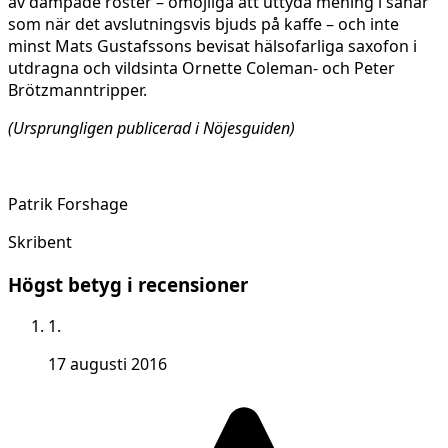
av dämpade röster – omöjliga att uttyda mening i sånär
som när det avslutningsvis bjuds på kaffe – och inte
minst Mats Gustafssons bevisat hälsofarliga saxofon i
utdragna och vildsinta Ornette Coleman- och Peter
Brötzmanntripper.
(Ursprungligen publicerad i Nöjesguiden)
Patrik Forshage
Skribent
Högst betyg i recensioner
1.
17 augusti 2016