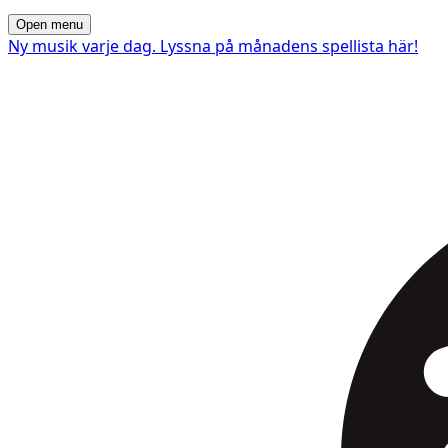
Open menu
Ny musik varje dag. Lyssna på månadens spellista här!