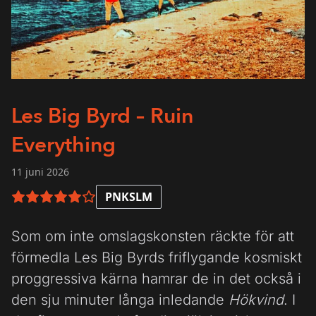
Les Big Byrd – Ruin
Everything
11 juni 2026
PNKSLM
5 av 6 i betyg
Som om inte omslagskonsten räckte för att
förmedla Les Big Byrds friflygande kosmiskt
proggressiva kärna hamrar de in det också i
den sju minuter långa inledande
Hökvind
. I