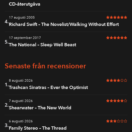
CD-återutgåva
17 augusti 2005
6 av 6 i bet
4.
Richard Swift – The Novelist/Walking Without Effort
17 september 2017
6 av 6 i bet
5.
The National – Sleep Well Beast
Senaste från recensioner
8 augusti 2026
4 av 6 i bet
1.
Trashcan Sinatras – Ever the Optimist
7 augusti 2026
5 av 6 i bet
2.
Shearwater – The New World
6 augusti 2026
3 av 6 i bet
3.
Family Stereo – The Thread