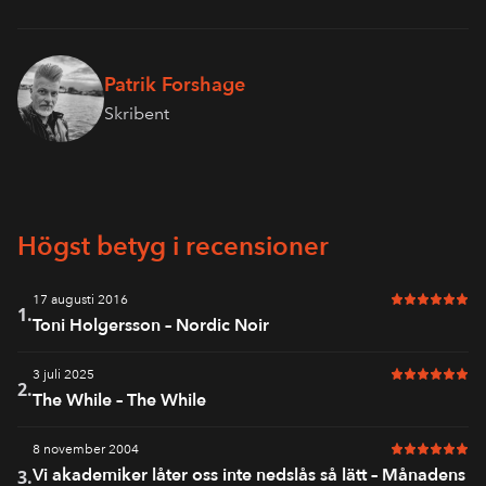
Patrik Forshage
Skribent
Högst betyg i recensioner
17 augusti 2016
6 av 6 i bet
1.
Toni Holgersson – Nordic Noir
3 juli 2025
6 av 6 i bet
2.
The While – The While
8 november 2004
6 av 6 i bet
Vi akademiker låter oss inte nedslås så lätt – Månadens
3.