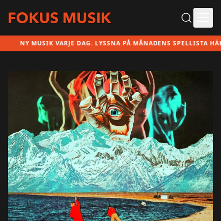
Ope
NY MUSIK VARJE DAG. LYSSNA PÅ MÅNADENS SPELLISTA HÄR!