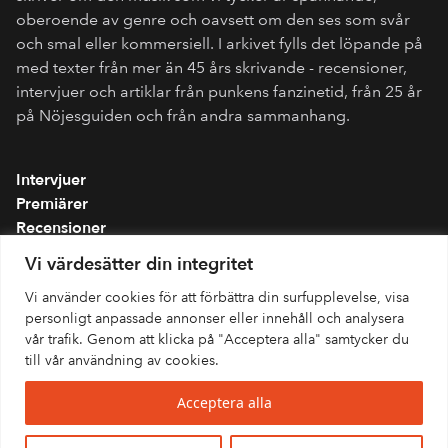
oberoende av genre och oavsett om den ses som svår
och smal eller kommersiell. I arkivet fylls det löpande på
med texter från mer än 45 års skrivande - recensioner,
intervjuer och artiklar från punkens fanzinetid, från 25 år
på Nöjesguiden och från andra sammanhang.
Intervjuer
Premiärer
Recensioner
Spellistor
Vi värdesätter din integritet
Om folkmusik.se
Vi använder cookies för att förbättra din surfupplevelse, visa
Integritetspolicy
personligt anpassade annonser eller innehåll och analysera
vår trafik. Genom att klicka på "Acceptera alla" samtycker du
till vår användning av cookies.
Acceptera alla