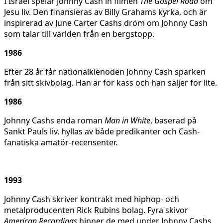
I Israel spelar Johnny Cash in filmen
The Gospel Road
om
Jesu liv. Den finansieras av Billy Grahams kyrka, och är
inspirerad av June Carter Cashs dröm om Johnny Cash
som talar till världen från en bergstopp.
1986
Efter 28 år får nationalklenoden Johnny Cash sparken
från sitt skivbolag. Han är för kass och han säljer för lite.
1986
Johnny Cashs enda roman
Man in White
, baserad på
Sankt Pauls liv, hyllas av både predikanter och Cash-
fanatiska amatör-recensenter.
1993
Johnny Cash skriver kontrakt med hiphop- och
metalproducenten Rick Rubins bolag. Fyra skivor
American Recordings
hinner de med under Johnny Cashs