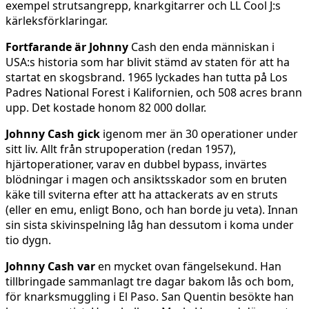
exempel strutsangrepp, knarkgitarrer och LL Cool J:s
kärleksförklaringar.
Fortfarande är Johnny
Cash den enda människan i
USA:s historia som har blivit stämd av staten för att ha
startat en skogsbrand. 1965 lyckades han tutta på Los
Padres National Forest i Kalifornien, och 508 acres brann
upp. Det kostade honom 82 000 dollar.
Johnny Cash gick
igenom mer än 30 operationer under
sitt liv. Allt från strupoperation (redan 1957),
hjärtoperationer, varav en dubbel bypass, invärtes
blödningar i magen och ansiktsskador som en bruten
käke till sviterna efter att ha attackerats av en struts
(eller en emu, enligt Bono, och han borde ju veta). Innan
sin sista skivinspelning låg han dessutom i koma under
tio dygn.
Johnny Cash var
en mycket ovan fängelsekund. Han
tillbringade sammanlagt tre dagar bakom lås och bom,
för knarksmuggling i El Paso. San Quentin besökte han