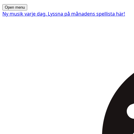
Open menu
Ny musik varje dag. Lyssna på månadens spellista här!