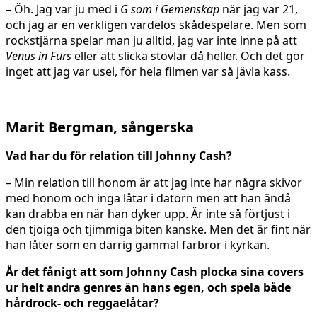
– Öh. Jag var ju med i
G som i Gemenskap
när jag var 21,
och jag är en verkligen värdelös skådespelare. Men som
rockstjärna spelar man ju alltid, jag var inte inne på att
Venus in Furs
eller att slicka stövlar då heller. Och det gör
inget att jag var usel, för hela filmen var så jävla kass.
Marit Bergman, sångerska
Vad har du för relation till Johnny Cash?
– Min relation till honom är att jag inte har några skivor
med honom och inga låtar i datorn men att han ändå
kan drabba en när han dyker upp. Är inte så förtjust i
den tjoiga och tjimmiga biten kanske. Men det är fint när
han låter som en darrig gammal farbror i kyrkan.
Är det fånigt att som Johnny Cash plocka sina covers
ur helt andra genres än hans egen, och spela både
hårdrock- och reggaelåtar?