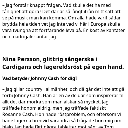
– Jag förstår knappt frågan. Vad skulle det ha med
fånighet att göra? Det där är så långt ifrån mitt sätt att
se på musik man kan komma. Om alla hade varit sådär
brydda hela tiden vet jag inte vad vi här i Europa skulle
vara tvungna att fortfarande leva på. En kost av kantater
och madrigaler antar jag.
Nina Persson, glittrig sångerska i
Cardigans och lägereldsröst på egen hand.
Vad betyder Johnny Cash för dig?
– Jag gillar country i allmänhet, och då går det inte att gå
förbi Johnny Cash. Han är en av de där som inspirerar till
allt det där mörka som man älskar så mycket. Jag
träffade honom aldrig, men jag träffade faktiskt
Rosanne Cash. Hon hade röstproblem, och eftersom vi
hade logerna bredvid varandra så frågade hon mig om
hjälp. Jag hade fått några tabletter mot sånt av Tom