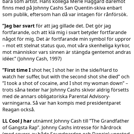
bara som artist. Hans kollega Merle Haggard däremot
finns med på Johnny Cashs San Quentin-skiva enbart
som publik, eftersom han då var intagen för rånförsök.
”Jag bar svart
för att jag gillade det. Det gör jag
fortfarande, och att klä mig i svart betyder fortfarande
något för mig. Det är fortfarande min symbol för uppror
– mot ett stelnat status quo, mot våra skenheliga kyrkor,
mot människor vars sinnen är stängda gentemot andras
idéer.” (Johnny Cash, 1997)
”First time I
shot her, I shot her in the side/Hard to
watch her suffer, but with the second shot she died” och
”I took a shot of cocaine, and I shot my woman down” –
trots såna texter har Johnny Cashs skivor aldrig försetts
med de annars obligatoriska Parental Advisory-
varningarna. Så var han kompis med presidentparet
Reagan också.
LL Cool J har
utnämnt Johnny Cash till ”The Grandfather
of Gangsta Rap”. Johnny Cashs intresse för hårdrock
(med covers av både Soundgarden och Danzig) uppstod