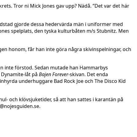
ets. Tror ni Mick Jones gav upp? Nädå. ”Det var det här
huvudstad gjorde dessa hedervärda män i uniformer med
ones spelplats, den tyska kulturbåten m/s Stubnitz. Men
igen honom, får han inte göra några skivinspelningar, och
 han inte förstod. Sedan mutade han Hammarbys
o Dynamite-låt på
Bajen Forever
-skivan. Det enda
st inhyrda underhuggare Bad Rock Joe och The Disco Kid
l- och klövsjuketider, så att han sattes i karantän på
n@nojesguiden.se.