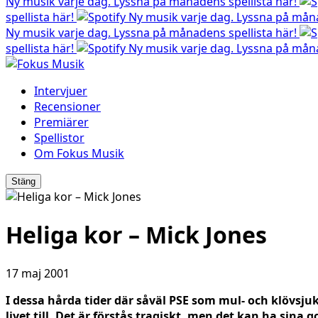
Ny musik varje dag. Lyssna på månadens spellista här!
spellista här!
Ny musik varje dag. Lyssna på måna
Ny musik varje dag. Lyssna på månadens spellista här!
spellista här!
Ny musik varje dag. Lyssna på måna
Intervjuer
Recensioner
Premiärer
Spellistor
Om Fokus Musik
Stäng
Heliga kor – Mick Jones
17 maj 2001
I dessa hårda tider där såväl PSE som mul- och klövsjuk
livet till. Det är förstås tragiskt, men det kan ha sina 