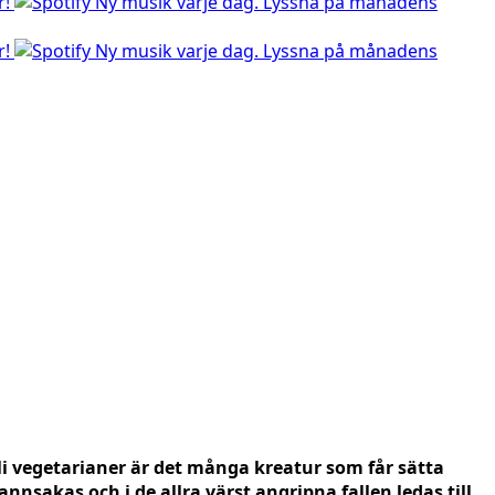
r!
Ny musik varje dag. Lyssna på månadens
r!
Ny musik varje dag. Lyssna på månadens
bli vegetarianer är det många kreatur som får sätta
rannsakas och i de allra värst angripna fallen ledas till