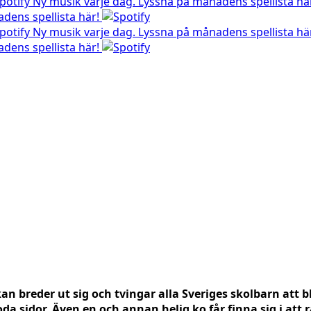
Ny musik varje dag. Lyssna på månadens spellista hä
dens spellista här!
Ny musik varje dag. Lyssna på månadens spellista hä
dens spellista här!
an breder ut sig och tvingar alla Sveriges skolbarn att 
goda sidor. Även en och annan helig ko får finna sig i att 