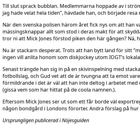
Till slut sprack bubblan. Medlemmarna hoppade av i ström
jag hade velat hela tiden”, hävdade han, och började resa r
När den svenska polisen härom året fick nys om att han va
mässingsknappar allt som stod i deras makt för att skydda
tror ni att Mick Jones förstod piken den här gången? Nä, h
Nu är stackarn desperat. Trots att han bytt land för sitt
ingen vill anlita honom som diskjockey utom IOGT’s loka
Senast trängde han sig in på en skivinspelning med stac
fotbollslag, och Gud vet att de är tvungna att ta emot va
förmildrande i det är väl att han inte deltog i arbetet m
(gissa vem som har hittat på de coola namnen.).
Eftersom Mick Jones ser ut som ett får borde väl exportre
någon bondgård i Londons förorter. Andra förslag på hur
Ursprungligen publicerad i Nöjesguiden