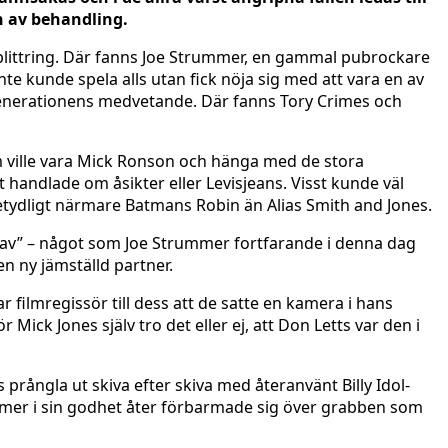
en av behandling.
 splittring. Där fanns Joe Strummer, en gammal pubrockare
 kunde spela alls utan fick nöja sig med att vara en av
enerationens medvetande. Där fanns Tory Crimes och
m ville vara Mick Ronson och hänga med de stora
 handlade om åsikter eller Levisjeans. Visst kunde väl
betydligt närmare Batmans Robin än Alias Smith and Jones.
de av” – något som Joe Strummer fortfarande i denna dag
en ny jämställd partner.
 filmregissör till dess att de satte en kamera i hans
 Mick Jones själv tro det eller ej, att Don Letts var den i
rångla ut skiva efter skiva med återanvänt Billy Idol-
mer i sin godhet åter förbarmade sig över grabben som