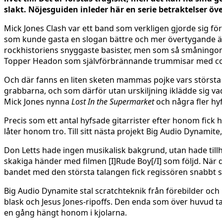
slakt. Nöjesguiden inleder här en serie betraktelser 
Mick Jones Clash var ett band som verkligen gjorde sig fö
som kunde gasta en slogan bättre och mer övertygande än 
rockhistoriens snyggaste basister, men som så småningo
Topper Headon som självförbrännande trummisar med 
Och där fanns en liten sketen mammas pojke vars största 
grabbarna, och som därför utan urskiljning iklädde sig vad
Mick Jones nynna
Lost In the Supermarket
och några fler hy
Precis som ett antal hyfsade gitarrister efter honom fick
låter honom tro. Till sitt nästa projekt Big Audio Dynamite
Don Letts hade ingen musikalisk bakgrund, utan hade tillhö
skakiga händer med filmen [I]Rude Boy[/I] som följd. När det 
bandet med den största talangen fick regissören snabbt 
Big Audio Dynamite stal scratchteknik från förebilder oc
blask och Jesus Jones-ripoffs. Den enda som över huvud ta
en gång hängt honom i kjolarna.