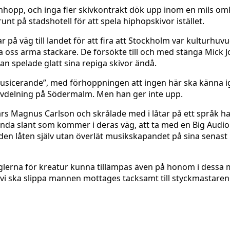
hopp, och inga fler skivkontrakt dök upp inom en mils omkr
unt på stadshotell för att spela hiphopskivor istället.
r på väg till landet för att fira att Stockholm var kultur
 oss arma stackare. De försökte till och med stänga Mick J
an spelade glatt sina repiga skivor ändå.
 ”musicerande”, med förhoppningen att ingen här ska känna 
lavdelning på Södermalm. Men han ger inte upp.
kars Magnus Carlson och skrålade med i låtar på ett språk
renda slant som kommer i deras väg, att ta med en Big Audi
ed den låten själv utan överlät musikskapandet på sina sena
glerna för kreatur kunna tillämpas även på honom i dessa mu
 vi ska slippa mannen mottages tacksamt till styckmastare