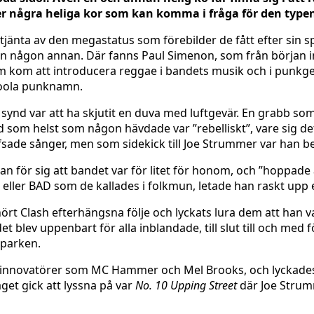
över några heliga kor som kan komma i fråga för den typ
rtjänta av den megastatus som förebilder de fått efter sin
någon annan. Där fanns Paul Simenon, som från början inte
m kom att introducera reggae i bandets musik och i punkg
coola punknamn.
synd var att ha skjutit en duva med luftgevär. En grabb so
 som helst som någon hävdade var ”rebelliskt”, vare sig det
fsade sånger, men som sidekick till Joe Strummer var han 
 han för sig att bandet var för litet för honom, och ”hoppa
, eller BAD som de kallades i folkmun, letade han raskt upp 
rt Clash efterhängsna följe och lyckats lura dem att han var
blev uppenbart för alla inblandade, till slut till och med för
sparken.
h innovatörer som MC Hammer och Mel Brooks, och lyckades p
get gick att lyssna på var
No. 10 Upping Street
där Joe Strum