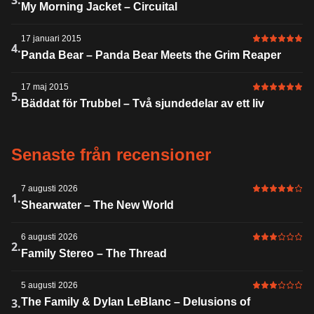
3.
My Morning Jacket – Circuital
17 januari 2015
6 av 6 i bet
4.
Panda Bear – Panda Bear Meets the Grim Reaper
17 maj 2015
6 av 6 i bet
5.
Bäddat för Trubbel – Två sjundedelar av ett liv
Senaste från recensioner
7 augusti 2026
5 av 6 i bet
1.
Shearwater – The New World
6 augusti 2026
3 av 6 i bet
2.
Family Stereo – The Thread
5 augusti 2026
3 av 6 i bet
3.
The Family & Dylan LeBlanc – Delusions of