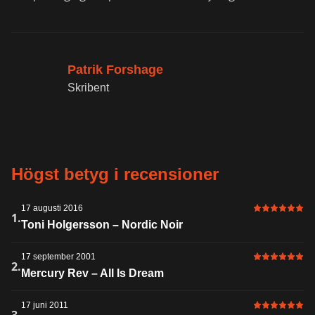
Patrik Forshage
Skribent
Högst betyg i recensioner
17 augusti 2016
6 av 6 i bet
1.
Toni Holgersson – Nordic Noir
17 september 2001
6 av 6 i bet
2.
Mercury Rev – All Is Dream
17 juni 2011
6 av 6 i bet