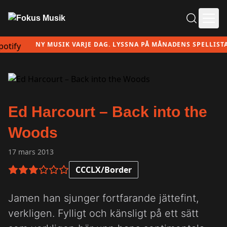
Ope
NY MUSIK VARJE DAG. LYSSNA PÅ MÅNADENS SPELLISTA H
Ed Harcourt – Back into the
Woods
17 mars 2013
CCCLX/Border
3 av 6 i betyg
Jamen han sjunger fortfarande jättefint,
verkligen. Fylligt och känsligt på ett sätt