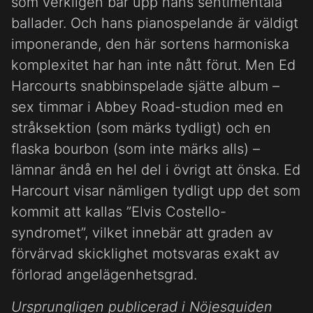
som verkligen bär upp hans sentimentala
ballader. Och hans pianospelande är väldigt
imponerande, den här sortens harmoniska
komplexitet har han inte nått förut. Men Ed
Harcourts snabbinspelade sjätte album –
sex timmar i Abbey Road-studion med en
stråksektion (som märks tydligt) och en
flaska bourbon (som inte märks alls) –
lämnar ändå en hel del i övrigt att önska. Ed
Harcourt visar nämligen tydligt upp det som
kommit att kallas ”Elvis Costello-
syndromet”, vilket innebär att graden av
förvärvad skicklighet motsvaras exakt av
förlorad angelägenhetsgrad.
Ursprungligen publicerad i Nöjesguiden