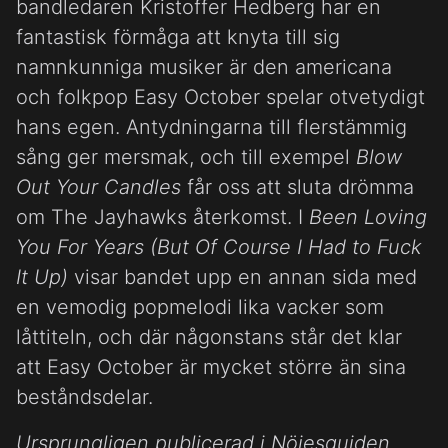
bandledaren Kristoffer Hedberg har en
fantastisk förmåga att knyta till sig
namnkunniga musiker är den americana
och folkpop Easy October spelar otvetydigt
hans egen. Antydningarna till flerstämmig
sång ger mersmak, och till exempel
Blow
Out Your Candles
får oss att sluta drömma
om The Jayhawks återkomst. I
Been Loving
You For Years (But Of Course I Had to Fuck
It Up)
visar bandet upp en annan sida med
en vemodig popmelodi lika vacker som
låttiteln, och där någonstans står det klar
att Easy October är mycket större än sina
beståndsdelar.
Ursprungligen publicerad i Nöjesguiden