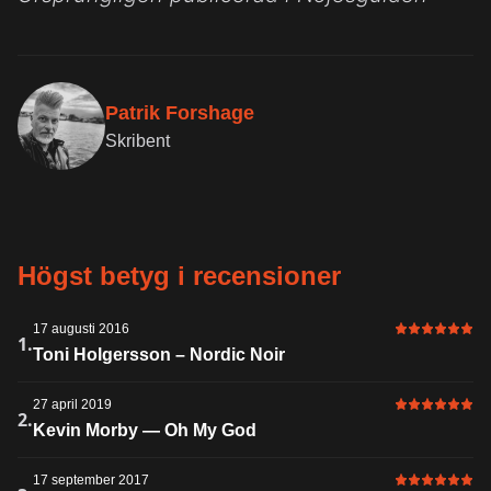
Patrik Forshage
Skribent
Högst betyg i recensioner
17 augusti 2016
6 av 6 i bet
1.
Toni Holgersson – Nordic Noir
27 april 2019
6 av 6 i bet
2.
Kevin Morby — Oh My God
17 september 2017