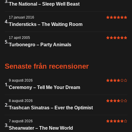
6 av 6 i bet
3.
The National – Sleep Well Beast
17 januari 2016
6 av 6 i bet
4.
Tindersticks – The Waiting Room
17 april 2005
6 av 6 i bet
5.
Turbonegro – Party Animals
Senaste från recensioner
9 augusti 2026
4 av 6 i bet
1.
Ceremony – Tell Me Your Dream
8 augusti 2026
4 av 6 i bet
2.
Trashcan Sinatras – Ever the Optimist
7 augusti 2026
5 av 6 i bet
3.
Shearwater – The New World