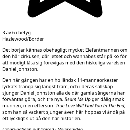
3 av 6 i betyg
Hazlewood/Border
Det börjar kännas obehagligt mycket Elefantmannen om
den här cirkusen, där jetset och wannabes står på kö för
att modigt låta sig förevigas med den hiskeliga varelsen
Daniel Johnston.
Den här gången har en holländsk 11-mannaorkester
lyckats tränga sig längst fram, och i deras sällskap
sjunger Daniel Johnston alla de där gamla sångerna han
förväntas göra, och tre nya.
Beam Me Up
ger dålig smak i
munnen, men eftersom
True Love Will Find You In The End
,
som han så vackert sjunger även här, hoppas vi ändå på
ett lyckligt slut på den här historien.
Ursprungligen publicerad i Nöjesguiden