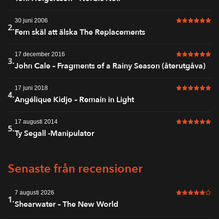
30 juni 2006
6 av 6 i bet
2.
Fem skäl att älska The Replacements
17 december 2016
6 av 6 i bet
3.
John Cale – Fragments of a Rainy Season (återutgåva)
17 juni 2018
6 av 6 i bet
4.
Angélique Kidjo – Remain in Light
17 augusti 2014
6 av 6 i bet
5.
Ty Segall -Manipulator
Senaste från recensioner
7 augusti 2026
5 av 6 i bet
1.
Shearwater – The New World