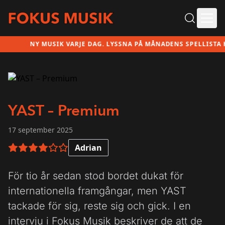
Ope
NY MUSIK VARJE DAG. LYSSNA PÅ MÅNADENS SPELLISTA HÄ
YAST – Premium
17 september 2025
Adrian
4 av 6 i betyg
För tio år sedan stod bordet dukat för
internationella framgångar, men YAST
tackade för sig, reste sig och gick. I en
intervju i Fokus Musik beskriver de att de