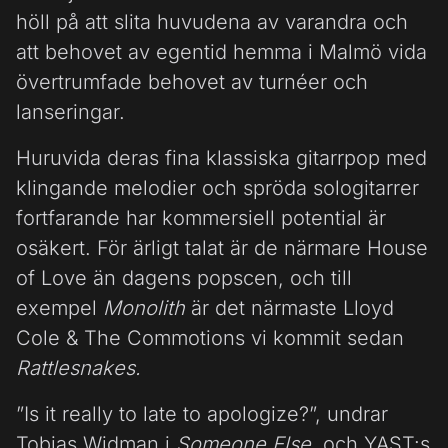
höll på att slita huvudena av varandra och
att behovet av egentid hemma i Malmö vida
övertrumfade behovet av turnéer och
lanseringar.
Huruvida deras fina klassiska gitarrpop med
klingande melodier och spröda sologitarrer
fortfarande har kommersiell potential är
osäkert. För ärligt talat är de närmare House
of Love än dagens popscen, och till
exempel
Monolith
är det närmaste Lloyd
Cole & The Commotions vi kommit sedan
Rattlesnakes.
”Is it really to late to apologize?”, undrar
Tobias Widman i
Someone Else
, och YAST:s