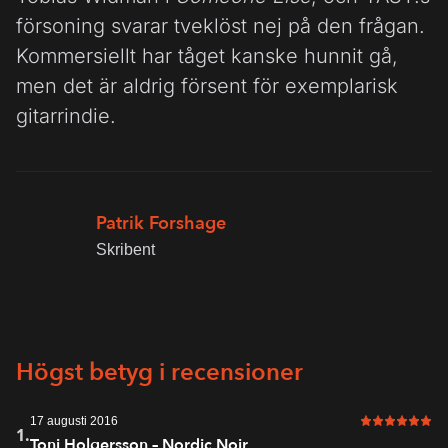
försoning svarar tveklöst nej på den frågan.
Kommersiellt har tåget kanske hunnit gå,
men det är aldrig försent för exemplarisk
gitarrindie.
Patrik Forshage
Skribent
Högst betyg i recensioner
17 augusti 2016
6 av 6 i bet
1.
Toni Holgersson – Nordic Noir