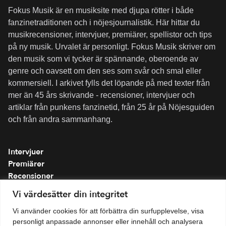
Fokus Musik är en musiksite med djupa rötter i både
fanzinetraditionen och i nöjesjournalistik. Här hittar du
musikrecensioner, intervjuer, premiärer, spellistor och tips
på ny musik. Urvalet är personligt. Fokus Musik skriver om
den musik som vi tycker är spännande, oberoende av
genre och oavsett om den ses som svår och smal eller
kommersiell. I arkivet fylls det löpande på med texter från
mer än 45 års skrivande - recensioner, intervjuer och
artiklar från punkens fanzinetid, från 25 år på Nöjesguiden
och från andra sammanhang.
Intervjuer
Premiärer
Recensioner
Spellistor
Vi värdesätter din integritet
Om folkmusik.se
Vi använder cookies för att förbättra din surfupplevelse, visa
Integritetspolicy
personligt anpassade annonser eller innehåll och analysera