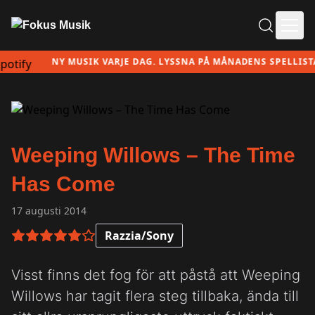
Ope
NY MUSIK VARJE DAG. LYSSNA PÅ MÅNADENS SPELLISTA H
Weeping Willows – The Time
Has Come
17 augusti 2014
Razzia/Sony
5 av 6 i betyg
Visst finns det fog för att påstå att Weeping
Willows har tagit flera steg tillbaka, ända till