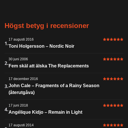
Högst betyg i recensioner
17 augusti 2016
6 av 6 i bet
1.
Toni Holgersson – Nordic Noir
30 juni 2006
6 av 6 i bet
2.
Fem skäl att älska The Replacements
17 december 2016
6 av 6 i bet
3.
John Cale – Fragments of a Rainy Season
(återutgåva)
17 juni 2018
6 av 6 i bet
4.
Angélique Kidjo – Remain in Light
17 augusti 2014