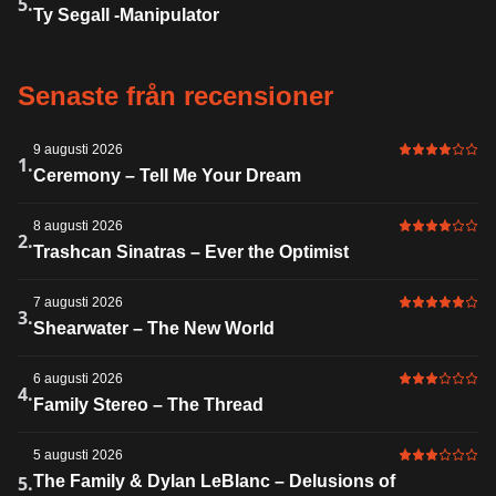
6 av 6 i bet
5.
Ty Segall -Manipulator
Senaste från recensioner
9 augusti 2026
4 av 6 i bet
1.
Ceremony – Tell Me Your Dream
8 augusti 2026
4 av 6 i bet
2.
Trashcan Sinatras – Ever the Optimist
7 augusti 2026
5 av 6 i bet
3.
Shearwater – The New World
6 augusti 2026
3 av 6 i bet
4.
Family Stereo – The Thread
5 augusti 2026
3 av 6 i bet
5.
The Family & Dylan LeBlanc – Delusions of