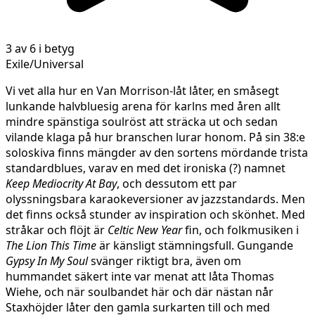
3 av 6 i betyg
Exile/Universal
Vi vet alla hur en Van Morrison-låt låter, en småsegt
lunkande halvbluesig arena för karlns med åren allt
mindre spänstiga soulröst att sträcka ut och sedan
vilande klaga på hur branschen lurar honom. På sin 38:e
soloskiva finns mängder av den sortens mördande trista
standardblues, varav en med det ironiska (?) namnet
Keep Mediocrity At Bay
, och dessutom ett par
olyssningsbara karaokeversioner av jazzstandards. Men
det finns också stunder av inspiration och skönhet. Med
stråkar och flöjt är
Celtic New Year
fin, och folkmusiken i
The Lion This Time
är känsligt stämningsfull. Gungande
Gypsy In My Soul
svänger riktigt bra, även om
hummandet säkert inte var menat att låta Thomas
Wiehe, och när soulbandet här och där nästan når
Staxhöjder låter den gamla surkarten till och med