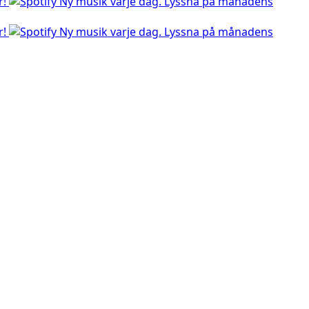
r!
Ny musik varje dag. Lyssna på månadens
r!
Ny musik varje dag. Lyssna på månadens