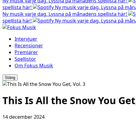
Ny musik varje dag. Lyssna på månadens spellista här!
spellista här!
Ny musik varje dag. Lyssna på måna
Ny musik varje dag. Lyssna på månadens spellista här!
spellista här!
Ny musik varje dag. Lyssna på måna
Intervjuer
Recensioner
Premiärer
Spellistor
Om Fokus Musik
Stäng
This Is All the Snow You Get,
14 december 2024