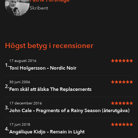
Skribent
Högst betyg i recensioner
17 augusti 2016
6 av 6 i bet
1.
Toni Holgersson – Nordic Noir
30 juni 2006
6 av 6 i bet
2.
Fem skäl att älska The Replacements
17 december 2016
6 av 6 i bet
3.
John Cale – Fragments of a Rainy Season (återutgåva)
17 juni 2018
6 av 6 i bet
4.
Angélique Kidjo – Remain in Light