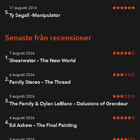
17 augusti 2014
6 av 6 i bet
5.
Ty Segall -Manipulator
Senaste från recensioner
7 augusti 2026
5 av 6 i bet
1.
Shearwater – The New World
6 augusti 2026
3 av 6 i bet
2.
Family Stereo – The Thread
5 augusti 2026
3 av 6 i bet
3.
The Family & Dylan LeBlanc – Delusions of Grandeur
4 augusti 2026
5 av 6 i bet
4.
Ed Askew – The Final Painting
3 augusti 2026