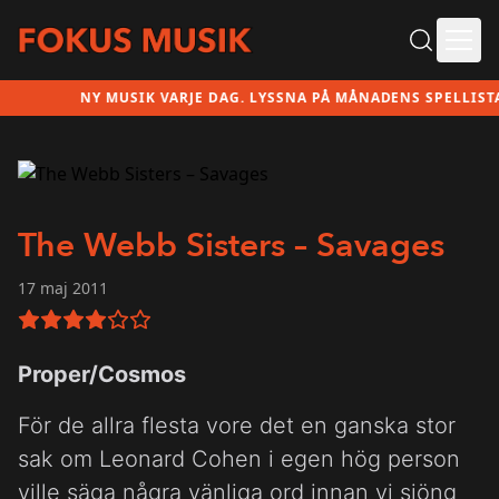
Ope
NY MUSIK VARJE DAG. LYSSNA PÅ MÅNADENS SPELLISTA H
The Webb Sisters – Savages
17 maj 2011
4 av 6 i betyg
Proper/Cosmos
För de allra flesta vore det en ganska stor
sak om Leonard Cohen i egen hög person
ville säga några vänliga ord innan vi sjöng