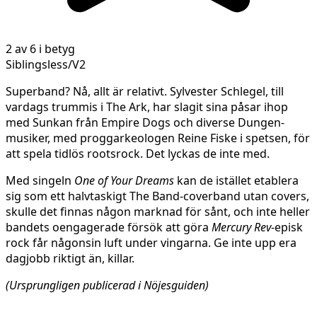
2 av 6 i betyg
Siblingsless/V2
Superband? Nå, allt är relativt. Sylvester Schlegel, till
vardags trummis i The Ark, har slagit sina påsar ihop
med Sunkan från Empire Dogs och diverse Dungen-
musiker, med progg­arkeologen Reine Fiske i spetsen, för
att spela tidlös rootsrock. Det lyckas de inte med.
Med singeln
One of Your Dreams
kan de istället etablera
sig som ett halvtaskigt The Band-coverband utan covers,
skulle det finnas någon marknad för sånt, och inte heller
bandets oengagerade försök att göra
Mercury Rev
-episk
rock får någonsin luft under vingarna. Ge inte upp era
dagjobb riktigt än, killar.
(Ursprungligen publicerad i Nöjesguiden)