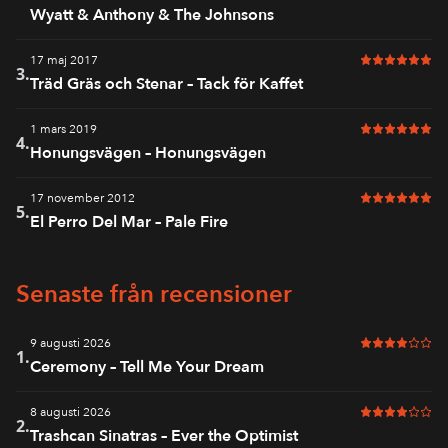
Wyatt & Anthony & The Johnsons
17 maj 2017
6 av 6 i bet
3.
Träd Gräs och Stenar – Tack för Kaffet
1 mars 2019
6 av 6 i bet
4.
Honungsvägen – Honungsvägen
17 november 2012
6 av 6 i bet
5.
El Perro Del Mar – Pale Fire
Senaste från recensioner
9 augusti 2026
4 av 6 i bet
1.
Ceremony – Tell Me Your Dream
8 augusti 2026
4 av 6 i bet
2.
Trashcan Sinatras – Ever the Optimist