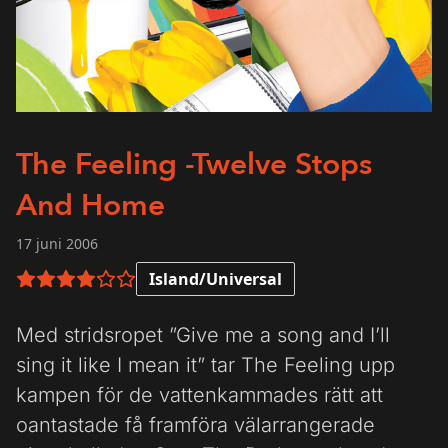
The Feeling -Twelve Stops
And Home
17 juni 2006
Island/Universal
4 av 6 i betyg
Med stridsropet ”Give me a song and I’ll
sing it like I mean it” tar The Feeling upp
kampen för de vattenkammades rätt att
oantastade få framföra välarrangerade