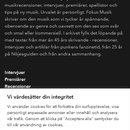
musikrecensioner, intervjuer, premiärer, spellistor och
tips på ny musik. Urvalet är personligt. Fokus Musik
skriver om den musik som vi tycker är spännande,
oberoende av genre och oavsett om den ses som svår
och smal eller kommersiell. I arkivet fylls det löpande på
med texter från mer än 45 års skrivande - recensioner,
intervjuer och artiklar från punkens fanzinetid, från 25 år
på Nöjesguiden och från andra sammanhang.
Intervjuer
Premiärer
Recensioner
Spellistor
Vi värdesätter din integritet
Om folkmusik.se
Vi använder cookies för att förbättra din surfupplevelse, visa
Integritetspolicy
personligt anpassade annonser eller innehåll och analysera
vår trafik. Genom att klicka på "Acceptera alla" samtycker du
till vår användning av cookies.