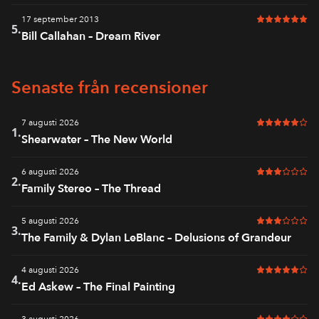
17 september 2013
6 av 6 i bet
5.
Bill Callahan – Dream River
Senaste från recensioner
7 augusti 2026
5 av 6 i bet
1.
Shearwater – The New World
6 augusti 2026
3 av 6 i bet
2.
Family Stereo – The Thread
5 augusti 2026
3 av 6 i bet
3.
The Family & Dylan LeBlanc – Delusions of Grandeur
4 augusti 2026
5 av 6 i bet
4.
Ed Askew – The Final Painting