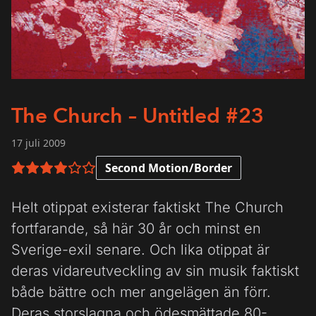
The Church – Untitled #23
17 juli 2009
Second Motion/Border
4 av 6 i betyg
Helt otippat existerar faktiskt The Church
fortfarande, så här 30 år och minst en
Sverige-exil senare. Och lika otippat är
deras vidareutveckling av sin musik faktiskt
både bättre och mer angelägen än förr.
Deras storslagna och ödesmättade 80-