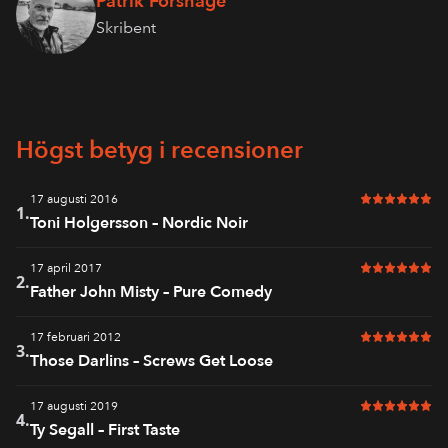
Patrik Forshage
Skribent
Högst betyg i recensioner
17 augusti 2016
6 av 6 i bet
1.
Toni Holgersson – Nordic Noir
17 april 2017
6 av 6 i bet
2.
Father John Misty – Pure Comedy
17 februari 2012
6 av 6 i bet
3.
Those Darlins – Screws Get Loose
17 augusti 2019
6 av 6 i bet
4.
Ty Segall – First Taste