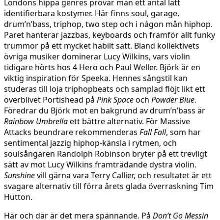
Londons hippa genres prövar man ett antal lätt
identifierbara kostymer. Här finns soul, garage,
drum’n’bass, triphop, two step och i någon mån hiphop.
Paret hanterar jazzbas, keyboards och framför allt funky
trummor på ett mycket habilt sätt. Bland kollektivets
övriga musiker dominerar Lucy Wilkins, vars violin
tidigare hörts hos 4 Hero och Paul Weller. Björk är en
viktig inspiration för Speeka. Hennes sångstil kan
studeras till loja triphopbeats och samplad flöjt likt ett
överblivet Portishead på
Pink Space
och
Powder Blue
.
Föredrar du Björk mot en bakgrund av drum’n’bass är
Rainbow Umbrella
ett bättre alternativ. För Massive
Attacks beundrare rekommenderas
Fall Fall
, som har
sentimental jazzig hiphop-känsla i rytmen, och
soulsångaren Randolph Robinson bryter på ett trevligt
sätt av mot Lucy Wilkins framträdande dystra violin.
Sunshine
vill gärna vara Terry Callier, och resultatet är ett
svagare alternativ till förra årets glada överraskning Tim
Hutton.
Här och där är det mera spännande. På
Don’t Go Messin