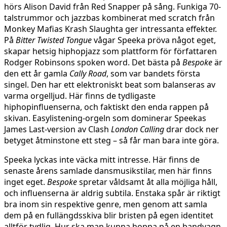
hörs Alison David från Red Snapper på sång. Funkiga 70-
talstrummor och jazzbas kombinerat med scratch från
Monkey Mafias Krash Slaughta ger intressanta effekter.
På
Bitter Twisted Tongue
vågar Speeka pröva något eget,
skapar hetsig hiphopjazz som plattform för författaren
Rodger Robinsons spoken word. Det bästa på
Bespoke
är
den ett år gamla
Cally Road
, som var bandets första
singel. Den har ett elektroniskt beat som balanseras av
varma orgelljud. Här finns de tydligaste
hiphopinfluenserna, och faktiskt den enda rappen på
skivan. Easylistening-orgeln som dominerar Speekas
James Last-version av Clash
London Calling
drar dock ner
betyget åtminstone ett steg – så får man bara inte göra.
Speeka lyckas inte väcka mitt intresse. Här finns de
senaste årens samlade dansmusikstilar, men här finns
inget eget.
Bespoke
spretar våldsamt åt alla möjliga håll,
och influenserna är aldrig subtila. Enstaka spår är riktigt
bra inom sin respektive genre, men genom att samla
dem på en fullängdsskiva blir bristen på egen identitet
alltför tydlig. Hur ska man kunna hoppa på en bandvagn