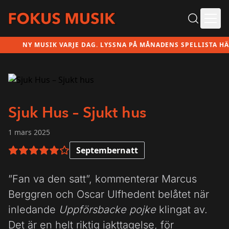
Ope
NY MUSIK VARJE DAG. LYSSNA PÅ MÅNADENS SPELLISTA HÄR!
Sjuk Hus – Sjukt hus
1 mars 2025
Septembernatt
5 av 6 i betyg
”Fan va den satt”, kommenterar Marcus
Berggren och Oscar Ulfhedent belåtet när
inledande
Uppförsbacke pojke
klingat av.
Det är en helt riktig iakttagelse, för