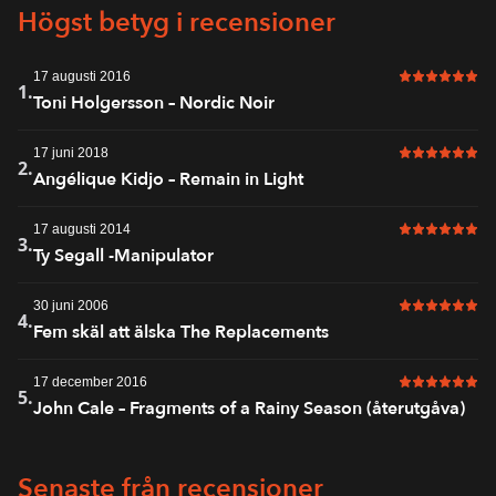
Högst betyg i recensioner
17 augusti 2016
6 av 6 i bet
1.
Toni Holgersson – Nordic Noir
17 juni 2018
6 av 6 i bet
2.
Angélique Kidjo – Remain in Light
17 augusti 2014
6 av 6 i bet
3.
Ty Segall -Manipulator
30 juni 2006
6 av 6 i bet
4.
Fem skäl att älska The Replacements
17 december 2016
6 av 6 i bet
5.
John Cale – Fragments of a Rainy Season (återutgåva)
Senaste från recensioner