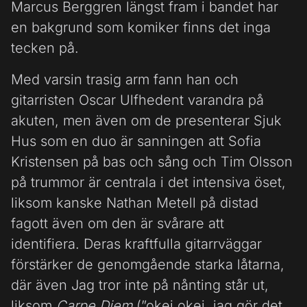
Marcus Berggren längst fram i bandet har
en bakgrund som komiker finns det inga
tecken på.
Med varsin trasig arm fann han och
gitarristen Oscar Ulfhedent varandra på
akuten, men även om de presenterar Sjuk
Hus som en duo är sanningen att Sofia
Kristensen på bas och sång och Tim Olsson
på trummor är centrala i det intensiva öset,
liksom kanske Nathan Metell på distad
fagott även om den är svårare att
identifiera. Deras kraftfulla gitarrväggar
förstärker de genomgående starka låtarna,
där även Jag tror inte på nånting står ut,
liksom
Carpe Diem
(”okej okej, jag gör det