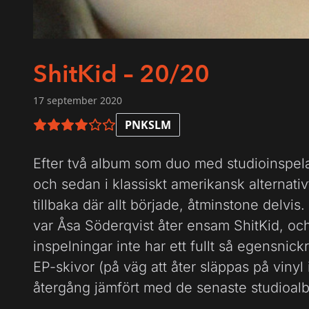
ShitKid – 20/20
17 september 2020
PNKSLM
4 av 6 i betyg
Efter två album som duo med studioinspelad
och sedan i klassiskt amerikansk alternativ
tillbaka där allt började, åtminstone delvis
var Åsa Söderqvist åter ensam ShitKid, 
inspelningar inte har ett fullt så egensni
EP-skivor (på väg att åter släppas på vinyl 
återgång jämfört med de senaste studioal