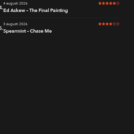
4 augusti 2026
5 av 6 i betyg
4.
Ed Askew – The Final Painting
3 augusti 2026
4 av 6 i betyg
5.
Spearmint – Chase Me