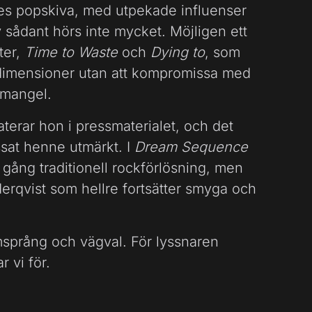
nes popskiva, med utpekade influenser
 sådant hörs inte mycket. Möjligen ett
ter,
Time to Waste
och
Dying to
, som
dimensioner utan att kompromissa med
lmangel.
taterar hon i pressmaterialet, och det
ssat henne utmärkt. I
Dream Sequence
gång traditionell rockförlösning, men
erqvist som hellre fortsätter smyga och
rumsprång och vägval. För lyssnaren
 vi för.