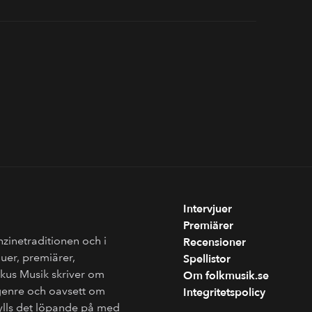
Intervjuer
Premiärer
nzinetraditionen och i
Recensioner
juer, premiärer,
Spellistor
Fokus Musik skriver om
Om folkmusik.se
genre och oavsett om
Integritetspolicy
fylls det löpande på med