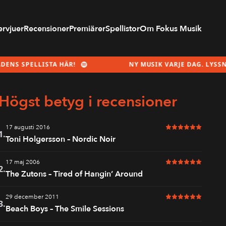
ervjuer
Recensioner
Premiärer
Spellistor
Om Fokus Musik
STA HÄR!
NY MUSIK VARJE DAG. LYSSNA PÅ MÅNADE
Högst betyg i recensioner
17 augusti 2016
6 av 6 i betyg
1.
Toni Holgersson – Nordic Noir
17 maj 2006
6 av 6 i betyg
2.
The Zutons – Tired of Hangin’ Around
29 december 2011
6 av 6 i betyg
3.
Beach Boys – The Smile Sessions