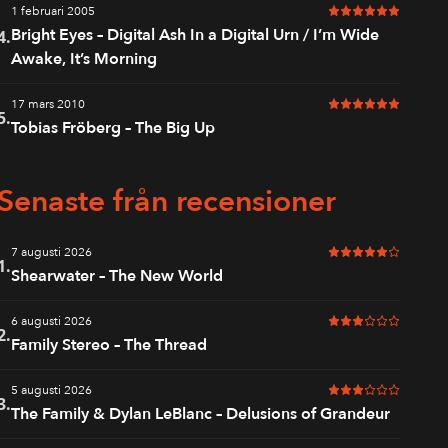
1 februari 2005
6 av 6 i betyg
Bright Eyes – Digital Ash In a Digital Urn / I’m Wide
4.
Awake, It’s Morning
17 mars 2010
6 av 6 i betyg
5.
Tobias Fröberg – The Big Up
Senaste från recensioner
7 augusti 2026
5 av 6 i betyg
1.
Shearwater – The New World
6 augusti 2026
3 av 6 i betyg
2.
Family Stereo – The Thread
5 augusti 2026
3 av 6 i betyg
3.
The Family & Dylan LeBlanc – Delusions of Grandeur