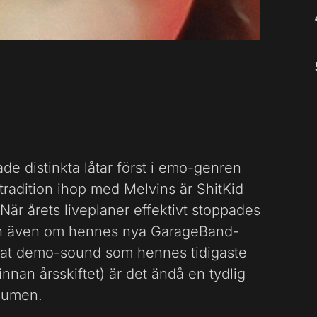
e distinkta låtar först i emo-genren
tradition ihop med Melvins är ShitKid
. När årets liveplaner effektivt stoppades
och även om hennes nya GarageBand-
ckrat demo-sound som hennes tidigaste
innan årsskiftet) är det ändå en tydlig
bumen.