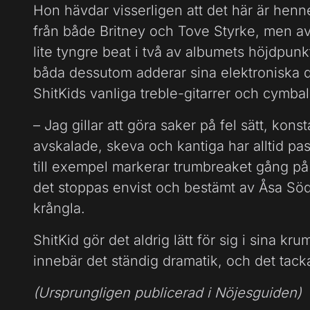
Hon hävdar visserligen att det här är hen
från både Britney och Tove Styrke, men av
lite tyngre beat i två av albumets höjdpunk
båda dessutom adderar sina elektroniska 
ShitKids vanliga treble-gitarrer och cymba
– Jag gillar att göra saker på fel sätt, kons
avskalade, skeva och kantiga har alltid pa
till exempel markerar trumbreaket gång på 
det stoppas envist och bestämt av Åsa Söd
krångla.
ShitKid gör det aldrig lätt för sig i sina k
innebär det ständig dramatik, och det tackar
(Ursprungligen publicerad i Nöjesguiden)