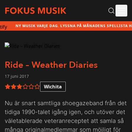
Ope
NY MUSIK VARJE DAG. LYSSNA PÅ MÅNADENS SPELLISTA HÄR!
Ride – Weather Diaries
17 juni 2017
Wichita
3 av 6 i betyg
Nu är snart samtliga shoegazeband från det
tidiga 1990-talet igång igen, och utöver det
väletablerade veteranreceptet att samla så
många originalmedlemmar som möjligt för