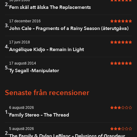
30 juni 2006
6 av 6 i bet
2.
Fem skäl att älska The Replacements
17 december 2016
6 av 6 i bet
3.
John Cale – Fragments of a Rainy Season (återutgåva)
17 juni 2018
6 av 6 i bet
4.
Angélique Kidjo – Remain in Light
17 augusti 2014
6 av 6 i bet
5.
Ty Segall -Manipulator
Senaste från recensioner
6 augusti 2026
3 av 6 i bet
1.
Family Stereo – The Thread
5 augusti 2026
3 av 6 i bet
2.
The Family & Dylan LeBlanc – Delusions of Grandeur