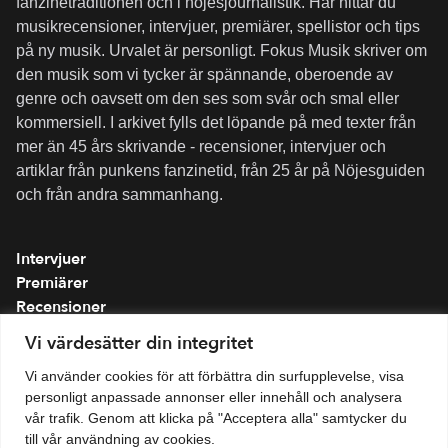
fanzinetraditionen och i nöjesjournalistik. Här hittar du
musikrecensioner, intervjuer, premiärer, spellistor och tips
på ny musik. Urvalet är personligt. Fokus Musik skriver om
den musik som vi tycker är spännande, oberoende av
genre och oavsett om den ses som svår och smal eller
kommersiell. I arkivet fylls det löpande på med texter från
mer än 45 års skrivande - recensioner, intervjuer och
artiklar från punkens fanzinetid, från 25 år på Nöjesguiden
och från andra sammanhang.
Intervjuer
Premiärer
Recensioner
Spellistor
Vi värdesätter din integritet
Om folkmusik.se
Vi använder cookies för att förbättra din surfupplevelse, visa
Integritetspolicy
personligt anpassade annonser eller innehåll och analysera
vår trafik. Genom att klicka på "Acceptera alla" samtycker du
till vår användning av cookies.