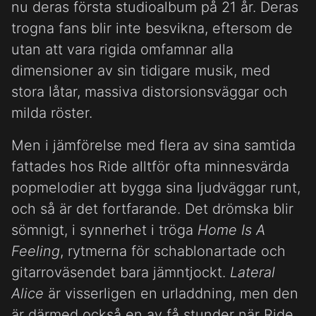
nu deras första studioalbum på 21 år. Deras
trogna fans blir inte besvikna, eftersom de
utan att vara rigida omfamnar alla
dimensioner av sin tidigare musik, med
stora låtar, massiva distorsionsväggar och
milda röster.
Men i jämförelse med flera av sina samtida
fattades hos Ride alltför ofta minnesvärda
popmelodier att bygga sina ljudväggar runt,
och så är det fortfarande. Det drömska blir
sömnigt, i synnerhet i tröga
Home Is A
Feeling
, rytmerna för schablonartade och
gitarroväsendet bara jämntjockt.
Lateral
Alice
är visserligen en urladdning, men den
är därmed också en av få stunder när Ride