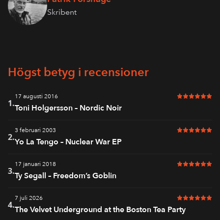
Skribent
Högst betyg i recensioner
17 augusti 2016
6 av 6 i bet
1.
Toni Holgersson – Nordic Noir
3 februari 2003
6 av 6 i bet
2.
Yo La Tengo – Nuclear War EP
17 januari 2018
6 av 6 i bet
3.
Ty Segall – Freedom’s Goblin
7 juli 2026
6 av 6 i bet
4.
The Velvet Underground at the Boston Tea Party