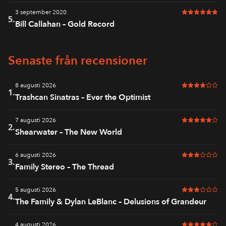
3 september 2020
6 av 6 i bet
5.
Bill Callahan – Gold Record
Senaste från recensioner
8 augusti 2026
4 av 6 i bet
1.
Trashcan Sinatras – Ever the Optimist
7 augusti 2026
5 av 6 i bet
2.
Shearwater – The New World
6 augusti 2026
3 av 6 i bet
3.
Family Stereo – The Thread
5 augusti 2026
3 av 6 i bet
4.
The Family & Dylan LeBlanc – Delusions of Grandeur
4 augusti 2026