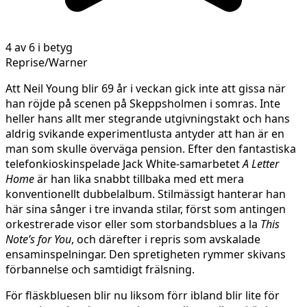
4 av 6 i betyg
Reprise/Warner
Att Neil Young blir 69 år i veckan gick inte att gissa när
han röjde på scenen på Skeppsholmen i somras. Inte
heller hans allt mer stegrande utgivningstakt och hans
aldrig svikande experimentlusta antyder att han är en
man som skulle överväga pension. Efter den fantastiska
telefonkioskinspelade Jack White-samarbetet
A Letter
Home
är han lika snabbt tillbaka med ett mera
konventionellt dubbelalbum. Stilmässigt hanterar han
här sina sånger i tre invanda stilar, först som antingen
orkestrerade visor eller som storbandsblues a la
This
Note’s for You
, och därefter i repris som avskalade
ensaminspelningar. Den spretigheten rymmer skivans
förbannelse och samtidigt frälsning.
För fläskbluesen blir nu liksom förr ibland blir lite för