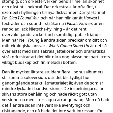
stompig, och orkesterverken pendlar mellan skönhet
och nästintill pekoral. Det orkestrala är ofta fint, till
exempel i hyllningen till nya flickvännen Darryl Hannah i
I’m Glad I Found You
, och när han blinkar åt
Harvest
i
textrader och sound – stråkarna i
Plastic Flowers
är en
renodlad Jack Nietsche-hyllning – är det rent
överväldigande vackert och samtidigt publikfriande.
Men när Neil Young å andra sidan predikar om ditt och
mitt ekologiska ansvar i
Who’s Gonna Stand Up
är det så
överlastat med sina sakrala jättekörer och dramatiska
stråkorkestrar att det blir nära nog olyssningsbart, trots
viktigt budskap och fin melodi i botten.
Den är mycket lättare att identifiera i bonusalbumets
stillsamma soloversion, där det blir tydligt hur
genomgående starkt låtmaterialet är, även de som är
mindre lyckade i bandversioner. De inspelningarna är
skivans stora behållning och hade räckt gott utan
versionerna med storslagna arrangemang. Men då hade
det å andra sidan inte varit lika äventyrligt och
risktagande, och då hade det inte varit intressant för