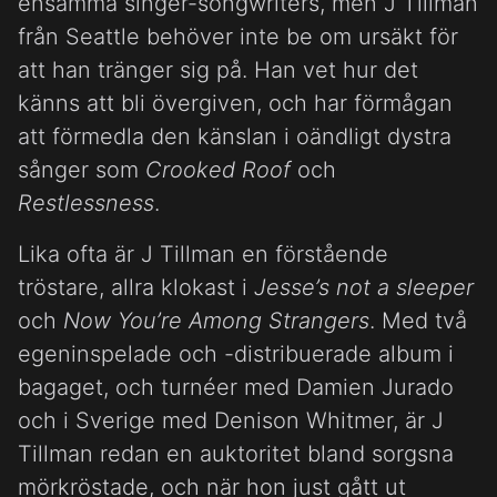
ensamma singer-songwriters, men J Tillman
från Seattle behöver inte be om ursäkt för
att han tränger sig på. Han vet hur det
känns att bli övergiven, och har förmågan
att förmedla den känslan i oändligt dystra
sånger som
Crooked Roof
och
Restlessness
.
Lika ofta är J Tillman en förstående
tröstare, allra klokast i
Jesse’s not a sleeper
och
Now You’re Among Strangers
. Med två
egeninspelade och -distribuerade album i
bagaget, och turnéer med Damien Jurado
och i Sverige med Denison Whitmer, är J
Tillman redan en auktoritet bland sorgsna
mörkröstade, och när hon just gått ut