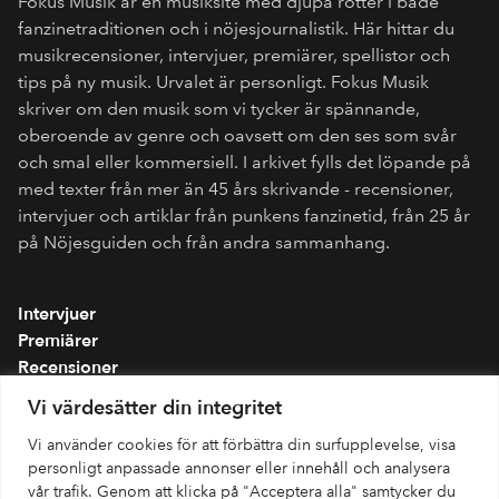
Fokus Musik är en musiksite med djupa rötter i både
fanzinetraditionen och i nöjesjournalistik. Här hittar du
musikrecensioner, intervjuer, premiärer, spellistor och
tips på ny musik. Urvalet är personligt. Fokus Musik
skriver om den musik som vi tycker är spännande,
oberoende av genre och oavsett om den ses som svår
och smal eller kommersiell. I arkivet fylls det löpande på
med texter från mer än 45 års skrivande - recensioner,
intervjuer och artiklar från punkens fanzinetid, från 25 år
på Nöjesguiden och från andra sammanhang.
Intervjuer
Premiärer
Recensioner
Spellistor
Vi värdesätter din integritet
Om folkmusik.se
Vi använder cookies för att förbättra din surfupplevelse, visa
Integritetspolicy
personligt anpassade annonser eller innehåll och analysera
vår trafik. Genom att klicka på "Acceptera alla" samtycker du