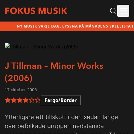
Ope
NY MUSIK VARJE DAG. LYSSNA PÅ MÅNADENS SPELLISTA HÄ
J Tillman – Minor Works
(2006)
17 oktober 2006
Fargo/Border
4 av 6 i betyg
Ytterligare ett tillskott i den sedan länge
överbefolkade gruppen nedstämda