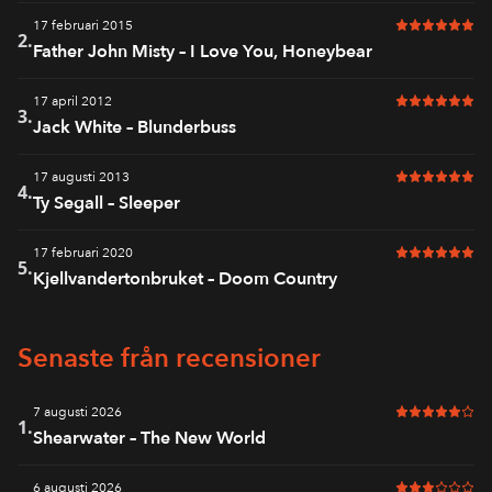
17 februari 2015
6 av 6 i bet
2.
Father John Misty – I Love You, Honeybear
17 april 2012
6 av 6 i bet
3.
Jack White – Blunderbuss
17 augusti 2013
6 av 6 i bet
4.
Ty Segall – Sleeper
17 februari 2020
6 av 6 i bet
5.
Kjellvandertonbruket – Doom Country
Senaste från recensioner
7 augusti 2026
5 av 6 i bet
1.
Shearwater – The New World
6 augusti 2026