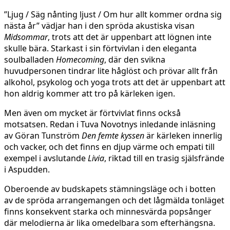
”Ljug / Säg nånting ljust / Om hur allt kommer ordna sig
nästa år” vädjar han i den spröda akustiska visan
Midsommar
, trots att det är uppenbart att lögnen inte
skulle bära. Starkast i sin förtvivlan i den eleganta
soulballaden
Homecoming
, där den svikna
huvudpersonen tindrar lite håglöst och prövar allt från
alkohol, psykolog och yoga trots att det är uppenbart att
hon aldrig kommer att tro på kärleken igen.
Men även om mycket är förtvivlat finns också
motsatsen. Redan i Tuva Novotnys inledande inläsning
av Göran Tunström
Den femte kyssen
är kärleken innerlig
och vacker, och det finns en djup värme och empati till
exempel i avslutande
Livia
, riktad till en trasig själsfrände
i Aspudden.
Oberoende av budskapets stämningsläge och i botten
av de spröda arrangemangen och det lågmälda tonläget
finns konsekvent starka och minnesvärda popsånger
där melodierna är lika omedelbara som efterhängsna.