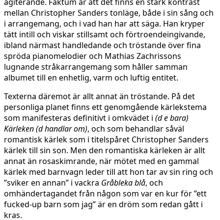
agiterande. Faktum är att det finns en stark kontrast
mellan Christopher Sanders tonläge, både i sin sång och
i arrangemang, och i vad han har att säga. Han kryper
tätt intill och viskar stillsamt och förtroendeingivande,
ibland närmast handledande och tröstande över fina
spröda pianomelodier och Mathias Zachrissons
lugnande stråkarrangemang som håller samman
albumet till en enhetlig, varm och luftig entitet.
Texterna däremot är allt annat än tröstande. På det
personliga planet finns ett genomgående kärlekstema
som manifesteras definitivt i omkvädet i
(d e bara)
Kärleken (d handlar om)
, och som behandlar såväl
romantisk kärlek som i titelspåret Christopher Sanders
kärlek till sin son. Men den romantiska kärleken är allt
annat än rosaskimrande, när mötet med en gammal
kärlek med barnvagn leder till att hon tar av sin ring och
”sviker en annan” i vackra
Gråbleka blå
, och
omhändertagandet från någon som var en kur för ”ett
fucked-up barn som jag” är en dröm som redan gått i
kras.