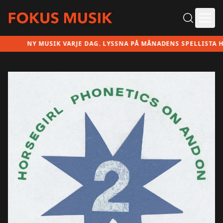
Ope
NY MUSIK VARJE DAG. LYSSNA PÅ MÅNADENS SPELLISTA HÄR!