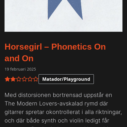
Horsegirl – Phonetics On
and On
19 februari 2025
Matador/Playground
2 av 6 i betyg
Med distorsionen bortrensad uppstår en
The Modern Lovers-avskalad rymd där
gitarrer spretar okontrollerat i alla riktningar,
och där både synth och violin ledigt får