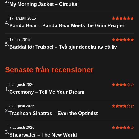
6 av 6 i bet
3.
My Morning Jacket – Circuital
17 januari 2015
6 av 6 i bet
4.
Panda Bear – Panda Bear Meets the Grim Reaper
17 maj 2015
6 av 6 i bet
5.
Bäddat för Trubbel – Två sjundedelar av ett liv
Senaste från recensioner
9 augusti 2026
4 av 6 i bet
1.
Ceremony – Tell Me Your Dream
8 augusti 2026
4 av 6 i bet
2.
Trashcan Sinatras – Ever the Optimist
7 augusti 2026
5 av 6 i bet
3.
Shearwater – The New World