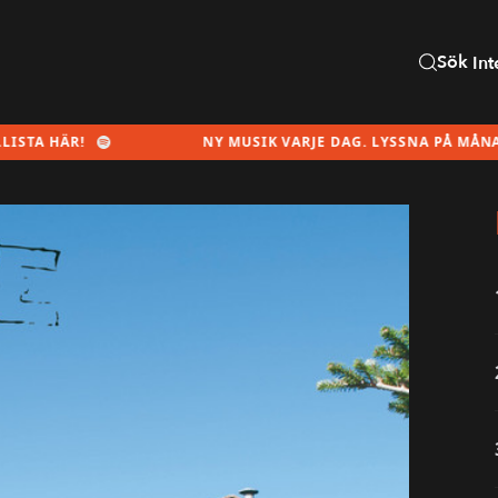
Sök
Int
!
NY MUSIK VARJE DAG. LYSSNA PÅ MÅNADENS SPE