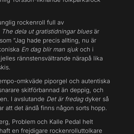
nglig rockenroll full av
.
The dela ut gratistidningar blues
är
som ”Jag hade precis allting, nu är
akoniska
En dag blir man sjuk
och i
jelles rännstensvältrande närapå lika
kis.
empo-omkväde piporgel och autentiska
 snarare skitförbannad än deppig, och
ären. I avslutande
Det är fredag
dyker så
ar att det ändå finns någon sorts hopp.
erg, Problem och Kalle Pedal helt
haft en frejdigare rockenrolluttolkare