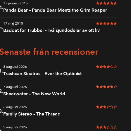
17 januari 2015
6 av 6 i betyg
4.
Panda Bear – Panda Bear Meets the Grim Reaper
17 maj 2015
6 av 6 i betyg
5.
Bäddat för Trubbel – Två sjundedelar av ett liv
Senaste från recensioner
8 augusti 2026
4 av 6 i betyg
1.
Trashcan Sinatras – Ever the Optimist
7 augusti 2026
5 av 6 i betyg
2.
Shearwater – The New World
6 augusti 2026
3 av 6 i betyg
3.
Family Stereo – The Thread
5 augusti 2026
3 av 6 i betyg