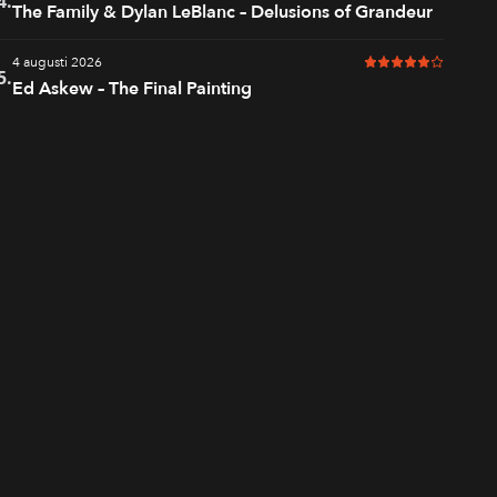
4.
The Family & Dylan LeBlanc – Delusions of Grandeur
4 augusti 2026
5 av 6 i betyg
5.
Ed Askew – The Final Painting