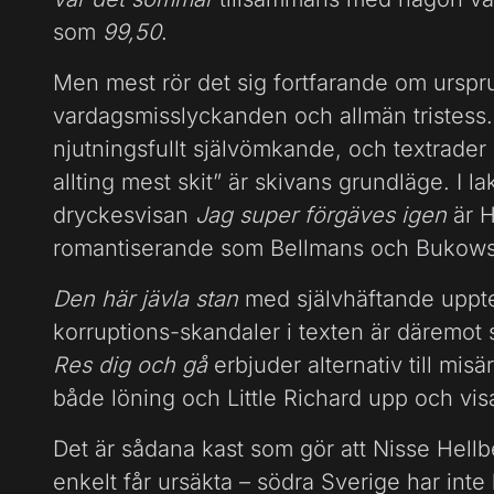
som
99,50
.
Men mest rör det sig fortfarande om urspru
vardagsmisslyckanden och allmän tristess
njutningsfullt självömkande, och textrader 
allting mest skit” är skivans grundläge. I l
dryckesvisan
Jag super förgäves igen
är H
romantiserande som Bellmans och Bukows
Den här jävla stan
med självhäftande uppt
korruptions-skandaler i texten är däremot
Res dig och gå
erbjuder alternativ till mis
både löning och Little Richard upp och vis
Det är sådana kast som gör att Nisse Hellb
enkelt får ursäkta – södra Sverige har inte 