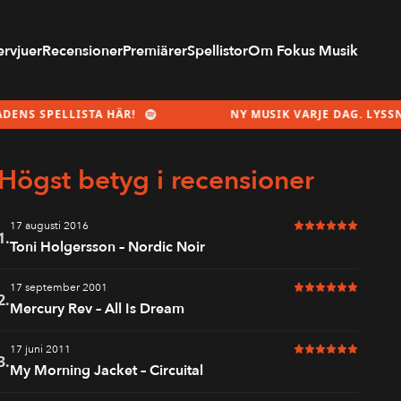
ervjuer
Recensioner
Premiärer
Spellistor
Om Fokus Musik
LLISTA HÄR!
NY MUSIK VARJE DAG. LYSSNA PÅ MÅN
Högst betyg i recensioner
17 augusti 2016
6 av 6 i betyg
1.
Toni Holgersson – Nordic Noir
17 september 2001
6 av 6 i betyg
2.
Mercury Rev – All Is Dream
17 juni 2011
6 av 6 i betyg
3.
My Morning Jacket – Circuital