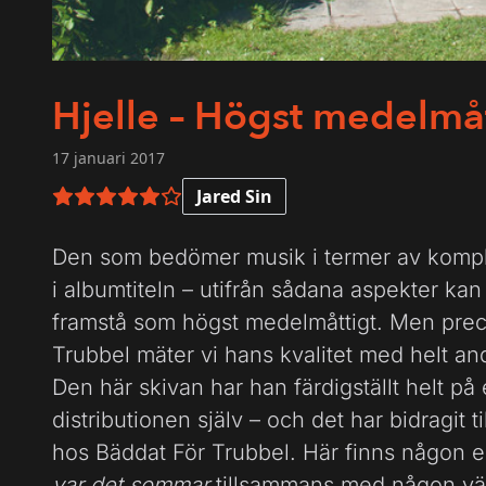
Hjelle – Högst medelmå
17 januari 2017
Jared Sin
5 av 6 i betyg
Den som bedömer musik i termer av komple
i albumtiteln – utifrån sådana aspekter ka
framstå som högst medelmåttigt. Men prec
Trubbel mäter vi hans kvalitet med helt an
Den här skivan har han färdigställt helt p
distributionen själv – och det har bidragit til
hos Bäddat För Trubbel. Här finns någon
var det sommar
tillsammans med någon vän