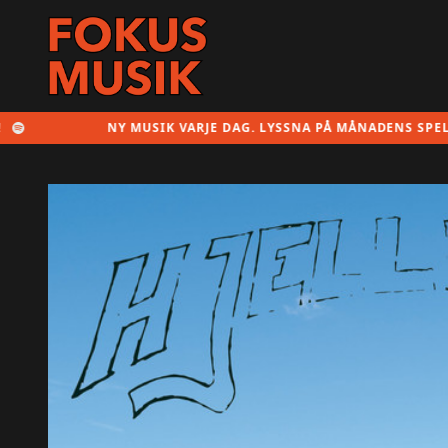
NY MUSIK VARJE DAG. LYSSNA PÅ MÅNADENS SPELLISTA HÄR