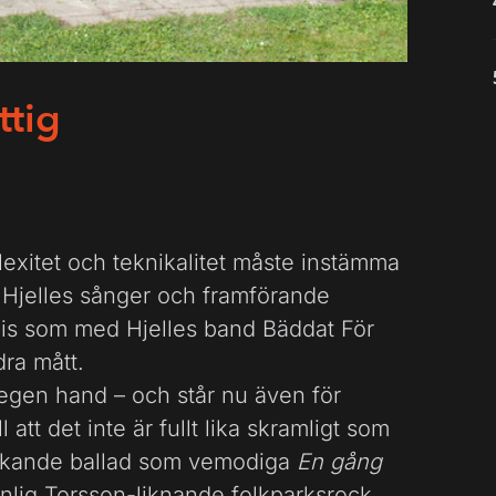
ttig
xitet och teknikalitet måste instämma
n Hjelles sånger och framförande
is som med Hjelles band Bäddat För
dra mått.
å egen hand – och står nu även för
l att det inte är fullt lika skramligt som
 ekande ballad som vemodiga
En gång
lig Torsson-liknande folkparksrock