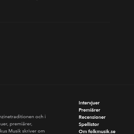
Intervjuer
Premiärer
nzinetraditionen och i
Recensioner
juer, premiärer,
Spellistor
Fokus Musik skriver om
Om folkmusik.se