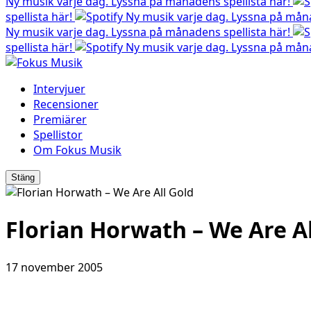
Ny musik varje dag. Lyssna på månadens spellista här!
spellista här!
Ny musik varje dag. Lyssna på måna
Ny musik varje dag. Lyssna på månadens spellista här!
spellista här!
Ny musik varje dag. Lyssna på måna
Intervjuer
Recensioner
Premiärer
Spellistor
Om Fokus Musik
Stäng
Florian Horwath – We Are Al
17 november 2005