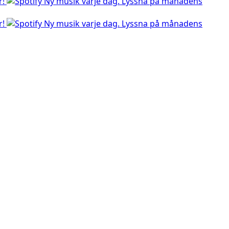
r!
Ny musik varje dag. Lyssna på månadens
r!
Ny musik varje dag. Lyssna på månadens