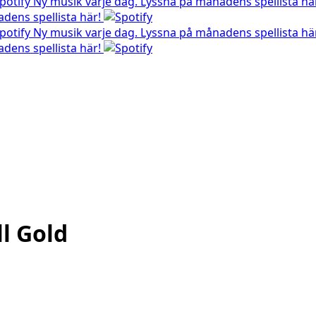
Ny musik varje dag. Lyssna på månadens spellista hä
dens spellista här!
Ny musik varje dag. Lyssna på månadens spellista hä
dens spellista här!
l Gold