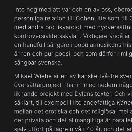
Inte nog med att var och en av oss, obero
personliga relation till Cohen, lite som til
med andra ord likvärdigt med nyöversätt
kontroversialitetsskalan. Viktigare ändå ä
en handfull sångare i populärmusikens hist
är ren och pur poesi, och som därför rimlige
sångbar svenska.
Mikael Wiehe är en av kanske två-tre sven
översättarprojekt i hamn med hedern någots
liknande projekt med Dylans texter. Och vis
såklart, till exempel i lite andefattiga
Kärle
mellan det erotiska och det religiösa, mell
det privata och det allmängiltiga är paral
själv utfört på lägre nivå i 40 år, och det