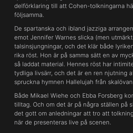
delförklaring till att Cohen-tolkningarna h
följsamma.
De spartanska och ibland jazziga arrangem
emot Jennifer Warnes slicka (men utmärkta
talsinsjungningar, och det klär både lyrik
rika röst. Hon är på samma sätt en av myc
så laddat material. Hennes röst har intimit
tydliga livsärr, och det är en ren njutning 
spruckna hymnen Hallelujah från skalövand
Både Mikael Wiehe och Ebba Forsberg kom
tilltag. Och om det är på några ställen på 
det gott om anledningar att tro att tolkni
när de presenteras live på scenen.