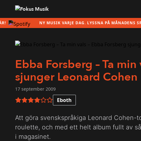
NY MUSIK VARJE DAG. LYSSNA PÅ MÅNADENS SPELLI
Ebba Forsberg – Ta min 
sjunger Leonard Cohen
17 september 2009
Eboth
4 av 6 i betyg
Att göra svenskspråkiga Leonard Cohen-tol
roulette, och med ett helt album fullt av 
i magasinet.