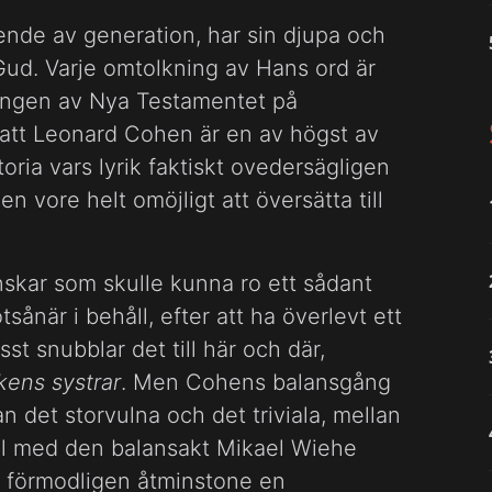
ende av generation, har sin djupa och
l Gud. Varje omtolkning av Hans ord är
ningen av Nya Testamentet på
r att Leonard Cohen är en av högst av
oria vars lyrik faktiskt ovedersägligen
n vore helt omöjligt att översätta till
skar som skulle kunna ro ett sådant
ånär i behåll, efter att ha överlevt ett
st snubblar det till här och där,
kens systrar
. Men Cohens balansgång
an det storvulna och det triviala, mellan
lell med den balansakt Mikael Wiehe
 är förmodligen åtminstone en