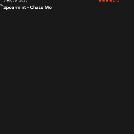
3 augusti 2026
4 av 6 i betyg
5.
Spearmint – Chase Me