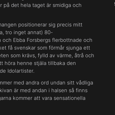
är på det hela taget är smidiga och
angen positionerar sig precis mitt
, tro inget annat) 80-
en och Ebba Forsbergs flerbottnade och
ket få svenskar som förmår sjunga ett
eten som krävs, fylld av värme, åtrå och
att höra henne stjäla tillbaka den
e Idolartister.
mer med andra ord undan sitt vådliga
skivan är med andan i halsen så finns
ngarna kommer att vara sensationella