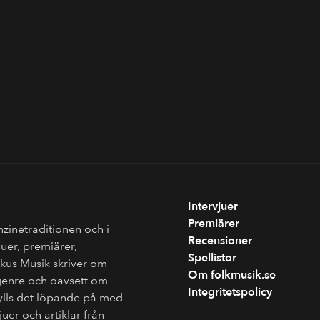
Intervjuer
Premiärer
nzinetraditionen och i
Recensioner
juer, premiärer,
Spellistor
Fokus Musik skriver om
Om folkmusik.se
genre och oavsett om
Integritetspolicy
fylls det löpande på med
juer och artiklar från