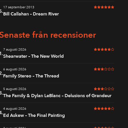
17 september 2013
6 av 6 i betyg
5.
Bill Callahan – Dream River
Senaste från recensioner
7 augusti 2026
5 av 6 i betyg
1.
Shearwater – The New World
6 augusti 2026
3 av 6 i betyg
2.
Family Stereo – The Thread
5 augusti 2026
3 av 6 i betyg
3.
The Family & Dylan LeBlanc – Delusions of Grandeur
4 augusti 2026
5 av 6 i betyg
4.
Ed Askew – The Final Painting