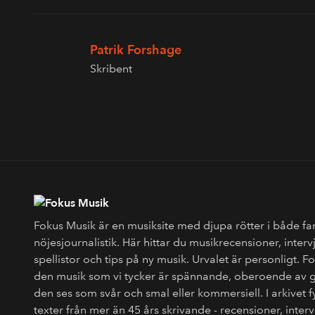
Patrik Forshage
Skribent
Fokus Musik är en musiksite med djupa rötter i både fa
nöjesjournalistik. Här hittar du musikrecensioner, interv
spellistor och tips på ny musik. Urvalet är personligt. 
den musik som vi tycker är spännande, oberoende av 
den ses som svår och smal eller kommersiell. I arkivet 
texter från mer än 45 års skrivande - recensioner, interv