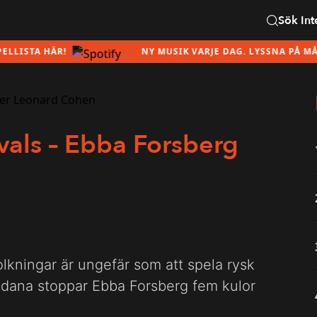
Sök
Int
STA HÄR!
NY MUSIK VARJE DAG. LYSSNA PÅ MÅNADE
vals – Ebba Forsberg
kningar är ungefär som att spela rysk
sådana stoppar Ebba Forsberg fem kulor