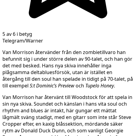
5 av 6 i betyg
Telegram/Warner
Van Morrison återvänder från den zombietillvaro han
befunnit sig i under större delen av 90-talet, och han gör
det med besked. Hans nya skiva innehåller inga
plågsamma deltabluesförsök, utan är istället en
återgång till den soul han spelade in tidigt på 70-talet, på
till exempel
S:t Dominic’s Preview
och
Tupelo Honey
.
Van Morrison har återvänt till Woodstock för att spela in
sin nya skiva. Soundet och känslan i hans vita soul och
rhythm and blues är intakt, här gungar ett mättat
lågmält sväng stadigt, med en gitarr som inte står Steve
Cropper efter, en kaxig blåssektion, mördande säker
rytm av Donald Duck Dunn, och som vanligt Georgie