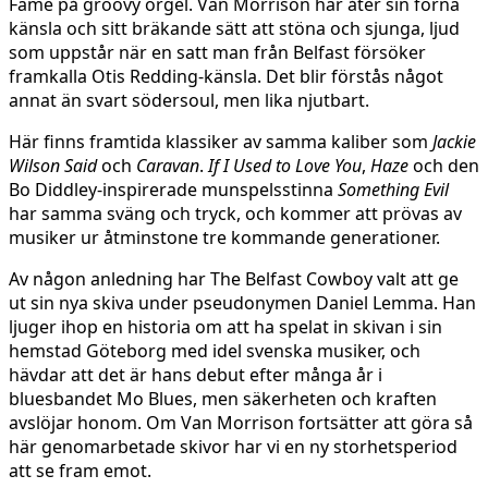
Fame på groovy orgel. Van Morrison har åter sin forna
känsla och sitt bräkande sätt att stöna och sjunga, ljud
som uppstår när en satt man från Belfast försöker
framkalla Otis Redding-känsla. Det blir förstås något
annat än svart södersoul, men lika njutbart.
Här finns framtida klassiker av samma kaliber som
Jackie
Wilson Said
och
Caravan
.
If I Used to Love You
,
Haze
och den
Bo Diddley-inspirerade munspelsstinna
Something Evil
har samma sväng och tryck, och kommer att prövas av
musiker ur åtminstone tre kommande generationer.
Av någon anledning har The Belfast Cowboy valt att ge
ut sin nya skiva under pseudonymen Daniel Lemma. Han
ljuger ihop en historia om att ha spelat in skivan i sin
hemstad Göteborg med idel svenska musiker, och
hävdar att det är hans debut efter många år i
bluesbandet Mo Blues, men säkerheten och kraften
avslöjar honom. Om Van Morrison fortsätter att göra så
här genomarbetade skivor har vi en ny storhetsperiod
att se fram emot.