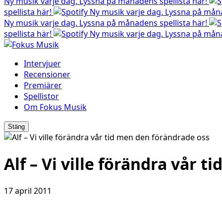
Ny musik varje dag. Lyssna på månadens spellista här!
spellista här!
Ny musik varje dag. Lyssna på måna
Ny musik varje dag. Lyssna på månadens spellista här!
spellista här!
Ny musik varje dag. Lyssna på måna
Intervjuer
Recensioner
Premiärer
Spellistor
Om Fokus Musik
Stäng
Alf – Vi ville förändra vår 
17 april 2011