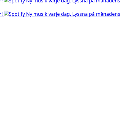
r!
Ny musik varje dag. Lyssna på månadens
r!
Ny musik varje dag. Lyssna på månadens