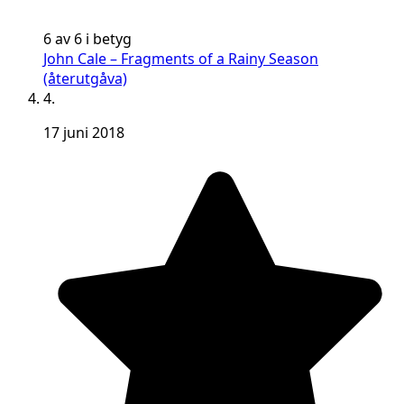
6 av 6 i betyg
John Cale – Fragments of a Rainy Season
(återutgåva)
4.
17 juni 2018