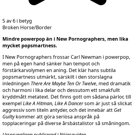
5 av 6 i betyg
Broken Horse/Border
Mindre powerpop än i New Pornographers, men lika
mycket popsmartness.
I New Pornographers frossar Carl Newman i powerpop,
men på egen hand sänker han tempot och
förstärkarvolymen en aning. Det klär hans subtila
popsmartness utmärkt, särskilt i den storslagna
inledningen
There Are Maybe Ten Or Twelve
, med dramatik
och harmoni i lika delar och dessutom ett smakfullt
kryddmått metatext. Det finns gott om sådana pärlor, till
exempel
Like A Hitman, Like A Dancer
som är just så slickat
aggressiv som titeln antyder, och det innebär att
Get
Guilty
kommer att göra seriösa anspråk på
topplaceringar på diverse årsbästalistor så småningom.
Ursprungligen publicerad i Nöjesguiden